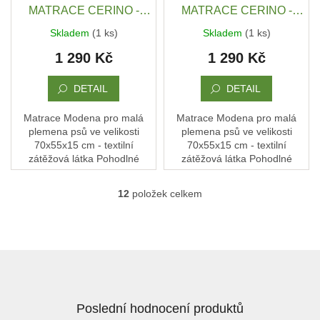
MATRACE CERINO -
MATRACE CERINO -
ANCONA 70X55X15 CM -
ANCONA 70X55X15 CM -
Skladem
(1 ks)
Skladem
(1 ks)
TEXTILNÍ ZÁTĚŽOVÁ
TEXTILNÍ ZÁTĚŽOVÁ
1 290 Kč
1 290 Kč
LÁTKA - ŠEDÝ PRUHY /
LÁTKA - TMAVĚ MODRÁ /
TMAVÁ
TMAVÁ
DETAIL
DETAIL
Matrace Modena pro malá
Matrace Modena pro malá
plemena psů ve velikosti
plemena psů ve velikosti
70x55x15 cm - textilní
70x55x15 cm - textilní
zátěžová látka Pohodlné
zátěžová látka Pohodlné
místo, kde si pes rychle najde
místo, kde si pes rychle najde
svou polohu, uvelebí se… a
svou polohu, uvelebí se… a
12
položek celkem
O
má klid. Každý kus...
má klid. Každý kus...
v
l
á
d
Z
a
á
c
p
í
a
p
Poslední hodnocení produktů