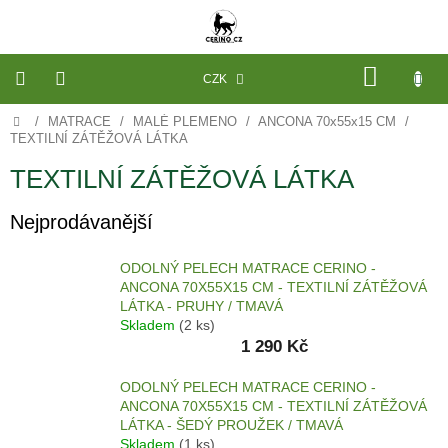
Přejít
na
obsah
NÁKU
CZK
KOŠÍK
Domů
/
MATRACE
/
MALÉ PLEMENO
/
ANCONA 70x55x15 CM
/
VÝROBA
NA
TEXTILNÍ ZÁTĚŽOVÁ LÁTKA
MÍRU
TEXTILNÍ ZÁTĚŽOVÁ LÁTKA
PELECHY
A
Nejprodávanější
PODLOŽKY
NA
MÍRU
DO
ODOLNÝ PELECH MATRACE CERINO -
KLECE
ANCONA 70X55X15 CM - TEXTILNÍ ZÁTĚŽOVÁ
LÁTKA - PRUHY / TMAVÁ
PROSTĚRADLA
Skladem
(2 ks)
A
OCHRANA
1 290 Kč
MATRACÍ
ODOLNÝ PELECH MATRACE CERINO -
NÁHRADNÍ
ANCONA 70X55X15 CM - TEXTILNÍ ZÁTĚŽOVÁ
POTAHY
LÁTKA - ŠEDÝ PROUŽEK / TMAVÁ
A
VÝPLNĚ
Skladem
(1 ks)