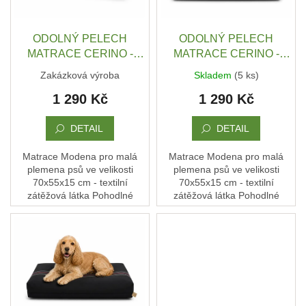
t
r
ů
DRUHÁ
o
ŠANCE
d
ODOLNÝ PELECH
ODOLNÝ PELECH
-
II
u
MATRACE CERINO -
MATRACE CERINO -
JAKOST
k
ANCONA 70X55X15 CM -
ANCONA 70X55X15 CM -
Zakázková výroba
Skladem
(5 ks)
t
TEXTILNÍ ZÁTĚŽOVÁ
TEXTILNÍ ZÁTĚŽOVÁ
PSÍ
KLIKAŘI
1 290 Kč
1 290 Kč
ů
LÁTKA - ANTRACIT /
LÁTKA - BÍLÉ PROUŽKY /
TMAVÁ
TMAVÁ
CHYTRÁ
DETAIL
DETAIL
PSÍ
ZNÁMKA
MŮJDOG
Matrace Modena pro malá
Matrace Modena pro malá
plemena psů ve velikosti
plemena psů ve velikosti
PELECHY
70x55x15 cm - textilní
70x55x15 cm - textilní
NA
zátěžová látka Pohodlné
zátěžová látka Pohodlné
PALETY
místo, kde si pes rychle najde
místo, kde si pes rychle najde
svou polohu, uvelebí se… a
svou polohu, uvelebí se… a
MATRACE
má klid. Každý kus...
má klid. Každý kus...
A
PELECHY
DO
AUT
A
PŘEPRAVNÍCH
KLECÍ