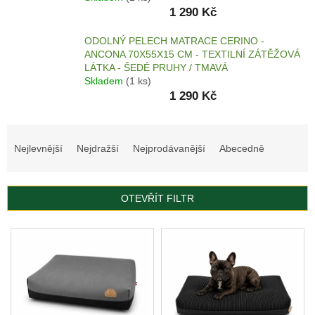
1 290 Kč
AKCE
A
ODOLNÝ PELECH MATRACE CERINO -
VÝPRODEJ
ANCONA 70X55X15 CM - TEXTILNÍ ZÁTĚŽOVÁ
LÁTKA - ŠEDÉ PRUHY / TMAVÁ
KULATÉ
A
Skladem
(1 ks)
OVÁLNÉ
1 290 Kč
PELECHY
ORTOPEDICKÉ
Ř
PELECHY
a
Nejlevnější
Nejdražší
Nejprodávanější
Abecedně
z
MATRACE
e
n
KŘESLA
OTEVŘÍT FILTR
í
p
KANAPE
V
r
ý
MATRACE
o
p
Z
d
PAMĚŤOVÉ
i
PĚNY
u
s
k
p
AUTOPELECHY