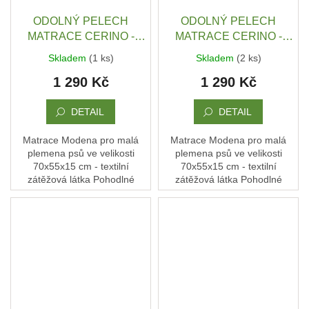
ODOLNÝ PELECH
ODOLNÝ PELECH
Obchodní
podmínky
MATRACE CERINO -
MATRACE CERINO -
ANCONA 70X55X15 CM -
ANCONA 70X55X15 CM -
Skladem
(1 ks)
Skladem
(2 ks)
Doprava
TEXTILNÍ ZÁTĚŽOVÁ
TEXTILNÍ ZÁTĚŽOVÁ
a
1 290 Kč
1 290 Kč
platba
LÁTKA - ORANŽOVÁ /
LÁTKA - PRUHY / TMAVÁ
TMAVÁ
Měna
DETAIL
DETAIL
(CZK)
Matrace Modena pro malá
Matrace Modena pro malá
plemena psů ve velikosti
plemena psů ve velikosti
Přihlášení
70x55x15 cm - textilní
70x55x15 cm - textilní
zátěžová látka Pohodlné
zátěžová látka Pohodlné
místo, kde si pes rychle najde
místo, kde si pes rychle najde
svou polohu, uvelebí se… a
svou polohu, uvelebí se… a
má klid. Každý kus...
má klid. Každý kus...