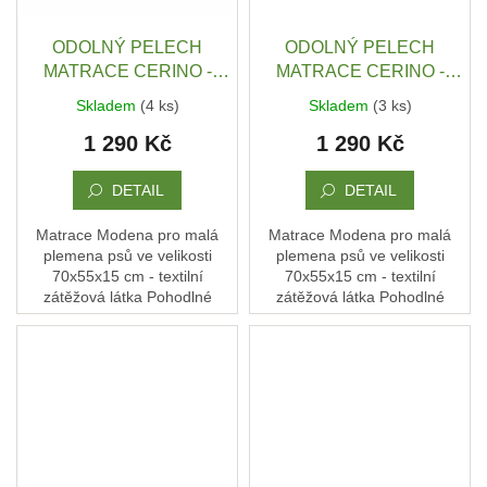
ČMUCHACÍ
KOBEREČEK
ODOLNÝ PELECH
ODOLNÝ PELECH
MATRACE CERINO -
MATRACE CERINO -
DEKY
ANCONA 70X55X15 CM -
ANCONA 70X55X15 CM -
A
Skladem
(4 ks)
Skladem
(3 ks)
DOPLŇKY
TEXTILNÍ ZÁTĚŽOVÁ
TEXTILNÍ ZÁTĚŽOVÁ
1 290 Kč
1 290 Kč
LÁTKA - ČERVENÉ
LÁTKA - MODRÉ PRUHY
VODÍTKA
PRUHY / TMAVÁ
/ TMAVÁ
A
OBOJKY
DETAIL
DETAIL
Napište
Matrace Modena pro malá
Matrace Modena pro malá
nám
plemena psů ve velikosti
plemena psů ve velikosti
70x55x15 cm - textilní
70x55x15 cm - textilní
O
zátěžová látka Pohodlné
zátěžová látka Pohodlné
MĚ
místo, kde si pes rychle najde
místo, kde si pes rychle najde
A
ZNAČCE
svou polohu, uvelebí se… a
svou polohu, uvelebí se… a
CERINO
má klid. Každý kus...
má klid. Každý kus...
Kontakty
Podmínky
ochrany
osobních
údajů