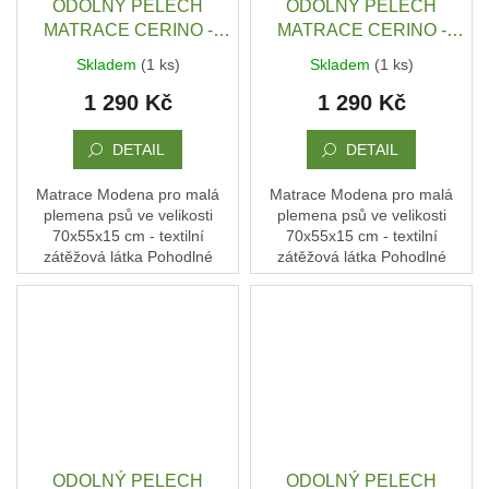
ODOLNÝ PELECH
ODOLNÝ PELECH
MATRACE CERINO -
MATRACE CERINO -
ANCONA 70X55X15 CM -
ANCONA 70X55X15 CM -
Skladem
(1 ks)
Skladem
(1 ks)
TEXTILNÍ ZÁTĚŽOVÁ
TEXTILNÍ ZÁTĚŽOVÁ
1 290 Kč
1 290 Kč
LÁTKA - ŠEDÝ / TMAVÁ
LÁTKA - ŠEDÝ
PROUŽEK / TMAVÁ
DETAIL
DETAIL
Matrace Modena pro malá
Matrace Modena pro malá
plemena psů ve velikosti
plemena psů ve velikosti
70x55x15 cm - textilní
70x55x15 cm - textilní
zátěžová látka Pohodlné
zátěžová látka Pohodlné
místo, kde si pes rychle najde
místo, kde si pes rychle najde
svou polohu, uvelebí se… a
svou polohu, uvelebí se… a
má klid. Každý kus...
má klid. Každý kus...
ODOLNÝ PELECH
ODOLNÝ PELECH