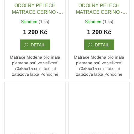
ODOLNÝ PELECH
ODOLNÝ PELECH
MATRACE CERINO -
MATRACE CERINO -
ANCONA 70X55X15 CM -
ANCONA 70X55X15 CM -
Skladem
(1 ks)
Skladem
(1 ks)
TEXTILNÍ ZÁTĚŽOVÁ
TEXTILNÍ ZÁTĚŽOVÁ
1 290 Kč
1 290 Kč
LÁTKA - SVĚTLÁ /
LÁTKA - ŠEDÉ PRUHY /
TMAVÁ
TMAVÁ
DETAIL
DETAIL
Matrace Modena pro malá
Matrace Modena pro malá
plemena psů ve velikosti
plemena psů ve velikosti
70x55x15 cm - textilní
70x55x15 cm - textilní
zátěžová látka Pohodlné
zátěžová látka Pohodlné
místo, kde si pes rychle najde
místo, kde si pes rychle najde
svou polohu, uvelebí se… a
svou polohu, uvelebí se… a
má klid. Každý kus...
má klid. Každý kus...