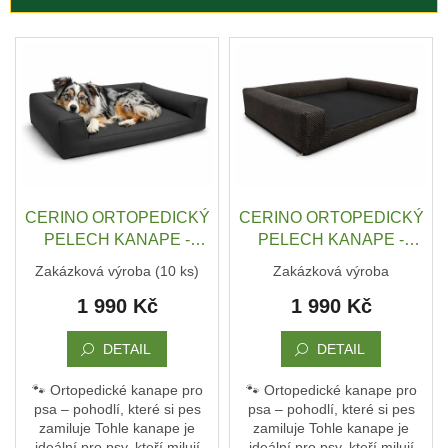
í
p
DRUHÁ
V
ŠANCE
r
-
ý
II
o
p
JAKOST
d
i
u
PSÍ
s
k
KLIKAŘI
p
t
r
CHYTRÁ
ů
o
PSÍ
ZNÁMKA
d
CERINO ORTOPEDICKÝ
CERINO ORTOPEDICKÝ
MŮJDOG
u
PELECH KANAPE -
PELECH KANAPE -
k
POHOVKA M - TEXTILNÍ
POHOVKA M - TEXTILNÍ
PELECHY
Zakázková výroba
(10 ks)
Zakázková výroba
NA
t
ZÁTĚŽOVÁ LÁTKA - 98 x
ZÁTĚŽOVÁ LÁTKA - 98 x
PALETY
1 990 Kč
1 990 Kč
ů
66 x 10 - ČERNÁ
66 x 10 - ČERNÁ /
HNĚDÝ VZOR
MATRACE
A
DETAIL
DETAIL
PELECHY
DO
AUT
🐾 Ortopedické kanape pro
🐾 Ortopedické kanape pro
A
psa – pohodlí, které si pes
psa – pohodlí, které si pes
PŘEPRAVNÍCH
zamiluje Tohle kanape je
zamiluje Tohle kanape je
KLECÍ
ideální pro psy, kteří milují
ideální pro psy, kteří milují