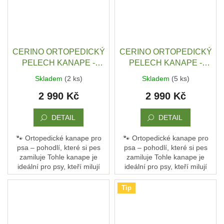
CERINO ORTOPEDICKÝ
CERINO ORTOPEDICKÝ
PELECH KANAPE -
PELECH KANAPE -
POHOVKA XL - TEXTILNÍ
POHOVKA XL - TEXTILNÍ
Skladem
(2 ks)
Skladem
(5 ks)
ZÁTĚŽOVÁ LÁTKA - 120
ZÁTĚŽOVÁ LÁTKA - 120
2 990 Kč
2 990 Kč
x 90 x 10 - TEMNĚ
x 90 x 10 - TMAVÝ VZOR
MODRÁ LESK
DETAIL
DETAIL
🐾 Ortopedické kanape pro
🐾 Ortopedické kanape pro
psa – pohodlí, které si pes
psa – pohodlí, které si pes
zamiluje Tohle kanape je
zamiluje Tohle kanape je
ideální pro psy, kteří milují
ideální pro psy, kteří milují
pohodlí a oporu. Není to jen
pohodlí a oporu. Není to jen
pelech – je to jejich vlastní
pelech – je to jejich vlastní
Tip
gauč, kde...
gauč, kde...