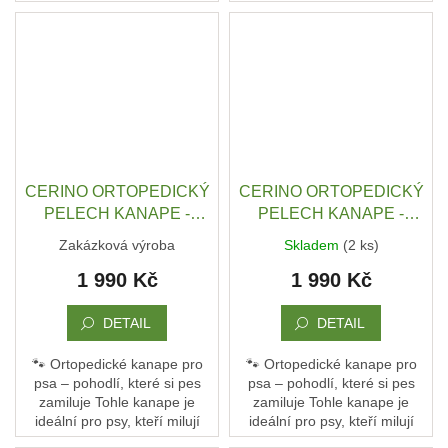
pohodlí a oporu. Není to jen
pohodlí a oporu. Není to jen
pelech – je to jejich vlastní
pelech – je to jejich vlastní
Obchodní
gauč, kde...
gauč, kde...
podmínky
Doprava
a
platba
Měna
(CZK)
CERINO ORTOPEDICKÝ
CERINO ORTOPEDICKÝ
PELECH KANAPE -
PELECH KANAPE -
Přihlášení
POHOVKA M - TEXTILNÍ
POHOVKA M - TEXTILNÍ
Zakázková výroba
Skladem
(2 ks)
ZÁTĚŽOVÁ LÁTKA - 98 x
ZÁTĚŽOVÁ LÁTKA - 98 x
1 990 Kč
1 990 Kč
66 x 10 - ŠEDOBÉŽOVÁ
66 x 10 - ŠEDÝ MELÍR
DETAIL
DETAIL
🐾 Ortopedické kanape pro
🐾 Ortopedické kanape pro
psa – pohodlí, které si pes
psa – pohodlí, které si pes
zamiluje Tohle kanape je
zamiluje Tohle kanape je
ideální pro psy, kteří milují
ideální pro psy, kteří milují
pohodlí a oporu. Není to jen
pohodlí a oporu. Není to jen