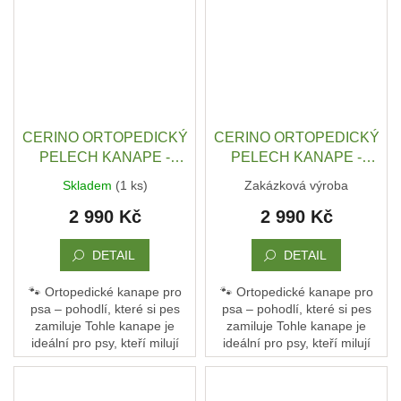
gauč, kde...
gauč, kde...
CERINO ORTOPEDICKÝ
CERINO ORTOPEDICKÝ
PELECH KANAPE -
PELECH KANAPE -
POHOVKA XL - TEXTILNÍ
POHOVKA XL - TEXTILNÍ
Skladem
(1 ks)
Zakázková výroba
ZÁTĚŽOVÁ LÁTKA - 120
ZÁTĚŽOVÁ LÁTKA - 120
2 990 Kč
2 990 Kč
x 90 x 10 - ČERNÁ S
x 90 x 10 - HNĚDÁ /
HNĚDÝM VZOREM
ČERNÁ
DETAIL
DETAIL
🐾 Ortopedické kanape pro
🐾 Ortopedické kanape pro
psa – pohodlí, které si pes
psa – pohodlí, které si pes
zamiluje Tohle kanape je
zamiluje Tohle kanape je
ideální pro psy, kteří milují
ideální pro psy, kteří milují
pohodlí a oporu. Není to jen
pohodlí a oporu. Není to jen
pelech – je to jejich vlastní
pelech – je to jejich vlastní
gauč, kde...
gauč, kde...