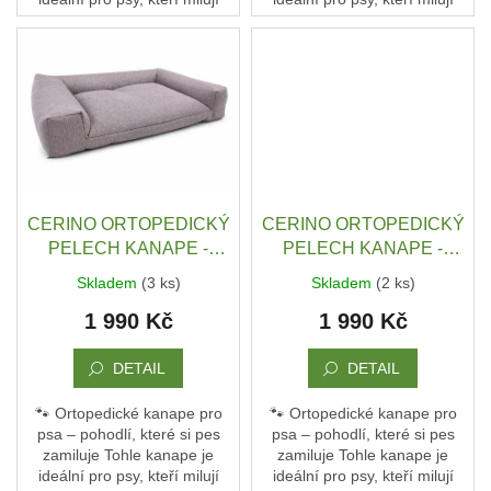
pohodlí a oporu. Není to jen
pohodlí a oporu. Není to jen
ČMUCHACÍ
KOBEREČEK
pelech – je to jejich vlastní
pelech – je to jejich vlastní
gauč, kde...
gauč, kde...
DEKY
A
DOPLŇKY
VODÍTKA
A
OBOJKY
CERINO ORTOPEDICKÝ
CERINO ORTOPEDICKÝ
Napište
nám
PELECH KANAPE -
PELECH KANAPE -
POHOVKA M - TEXTILNÍ
POHOVKA M - TEXTILNÍ
Skladem
(3 ks)
Skladem
(2 ks)
O
ZÁTĚŽOVÁ LÁTKA - 98 x
ZÁTĚŽOVÁ LÁTKA - 98 x
MĚ
1 990 Kč
1 990 Kč
66 x 10 - HNĚDÝ MELÍR
66 x 10 - SEMIŠ ŠEDÁ /
A
ZNAČCE
ČERNÁ
CERINO
DETAIL
DETAIL
Kontakty
🐾 Ortopedické kanape pro
🐾 Ortopedické kanape pro
psa – pohodlí, které si pes
psa – pohodlí, které si pes
Podmínky
ochrany
zamiluje Tohle kanape je
zamiluje Tohle kanape je
osobních
ideální pro psy, kteří milují
ideální pro psy, kteří milují
údajů