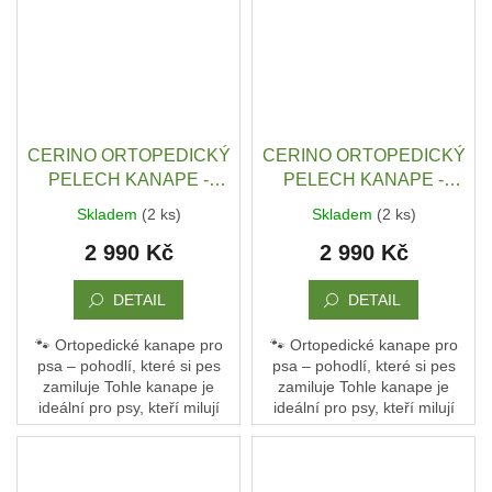
CERINO ORTOPEDICKÝ
CERINO ORTOPEDICKÝ
PELECH KANAPE -
PELECH KANAPE -
POHOVKA XL - TEXTILNÍ
POHOVKA XL - TEXTILNÍ
Skladem
(2 ks)
Skladem
(2 ks)
ZÁTĚŽOVÁ LÁTKA - 120
ZÁTĚŽOVÁ LÁTKA - 120
2 990 Kč
2 990 Kč
x 90 x 10 - MODRÁ /
x 90 x 10 - SEMIŠ ČERNÝ
TMAVÁ
VZOR / ČERNÁ
DETAIL
DETAIL
🐾 Ortopedické kanape pro
🐾 Ortopedické kanape pro
psa – pohodlí, které si pes
psa – pohodlí, které si pes
zamiluje Tohle kanape je
zamiluje Tohle kanape je
ideální pro psy, kteří milují
ideální pro psy, kteří milují
pohodlí a oporu. Není to jen
pohodlí a oporu. Není to jen
pelech – je to jejich vlastní
pelech – je to jejich vlastní
gauč, kde...
gauč, kde...