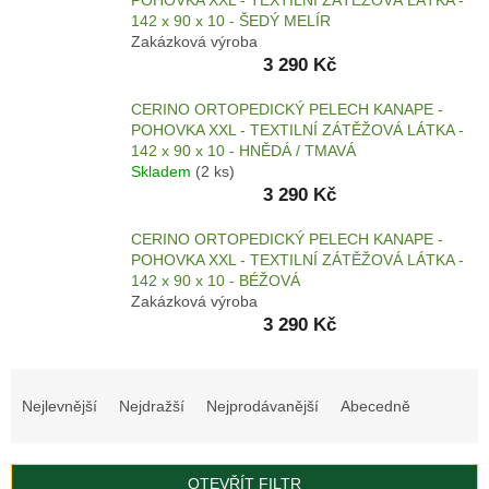
POHOVKA XXL - TEXTILNÍ ZÁTĚŽOVÁ LÁTKA -
142 x 90 x 10 - ŠEDÝ MELÍR
AKCE
Zakázková výroba
A
3 290 Kč
VÝPRODEJ
CERINO ORTOPEDICKÝ PELECH KANAPE -
KULATÉ
A
POHOVKA XXL - TEXTILNÍ ZÁTĚŽOVÁ LÁTKA -
OVÁLNÉ
142 x 90 x 10 - HNĚDÁ / TMAVÁ
PELECHY
Skladem
(2 ks)
3 290 Kč
ORTOPEDICKÉ
PELECHY
CERINO ORTOPEDICKÝ PELECH KANAPE -
MATRACE
POHOVKA XXL - TEXTILNÍ ZÁTĚŽOVÁ LÁTKA -
142 x 90 x 10 - BÉŽOVÁ
Zakázková výroba
KŘESLA
3 290 Kč
KANAPE
Ř
MATRACE
a
Z
Nejlevnější
Nejdražší
Nejprodávanější
Abecedně
PAMĚŤOVÉ
z
PĚNY
e
n
AUTOPELECHY
OTEVŘÍT FILTR