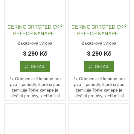
CERINO ORTOPEDICKÝ
CERINO ORTOPEDICKÝ
PELECH KANAPE -
PELECH KANAPE -
POHOVKA XXL -
POHOVKA XXL -
Zakázková výroba
Zakázková výroba
TEXTILNÍ ZÁTĚŽOVÁ
TEXTILNÍ ZÁTĚŽOVÁ
3 290 Kč
3 290 Kč
LÁTKA - 142 x 90 x 10 -
LÁTKA - 142 x 90 x 10 -
BÉŽOVÁ
ČERNÁ
DETAIL
DETAIL
🐾 Ortopedické kanape pro
🐾 Ortopedické kanape pro
psa – pohodlí, které si pes
psa – pohodlí, které si pes
zamiluje Tohle kanape je
zamiluje Tohle kanape je
ideální pro psy, kteří milují
ideální pro psy, kteří milují
pohodlí a oporu. Není to jen
pohodlí a oporu. Není to jen
pelech – je to jejich vlastní
pelech – je to jejich vlastní
gauč, kde...
gauč, kde...