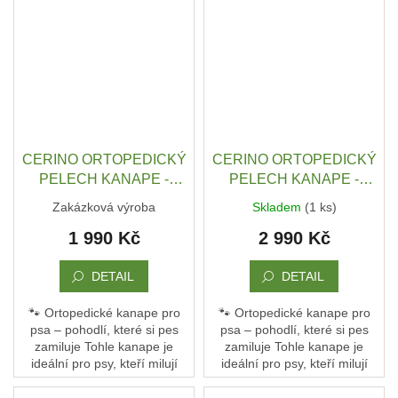
pelech – je to jejich vlastní
pelech – je to jejich vlastní
gauč, kde...
gauč, kde...
CERINO ORTOPEDICKÝ
CERINO ORTOPEDICKÝ
PELECH KANAPE -
PELECH KANAPE -
POHOVKA M - TEXTILNÍ
POHOVKA XL - TEXTILNÍ
Zakázková výroba
Skladem
(1 ks)
ZÁTĚŽOVÁ LÁTKA - 98 x
ZÁTĚŽOVÁ LÁTKA - 120
1 990 Kč
2 990 Kč
66 x 10 - TMAVĚ ŠEDÁ
x 90 x 10 - ANTRACIT
PROUŽEK
DETAIL
DETAIL
🐾 Ortopedické kanape pro
🐾 Ortopedické kanape pro
psa – pohodlí, které si pes
psa – pohodlí, které si pes
zamiluje Tohle kanape je
zamiluje Tohle kanape je
ideální pro psy, kteří milují
ideální pro psy, kteří milují
pohodlí a oporu. Není to jen
pohodlí a oporu. Není to jen
pelech – je to jejich vlastní
pelech – je to jejich vlastní