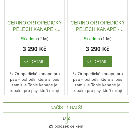
CERINO ORTOPEDICKÝ
CERINO ORTOPEDICKÝ
PELECH KANAPE -
PELECH KANAPE -
POHOVKA XXL -
POHOVKA XXL -
Skladem
(2 ks)
Skladem
(1 ks)
TEXTILNÍ ZÁTĚŽOVÁ
TEXTILNÍ ZÁTĚŽOVÁ
3 290 Kč
3 290 Kč
LÁTKA - 142 x 90 x 10 -
LÁTKA - 142 x 90 x 10 -
HNĚDÁ / TMAVÁ
MODRÁ / TMAVÁ
DETAIL
DETAIL
🐾 Ortopedické kanape pro
🐾 Ortopedické kanape pro
psa – pohodlí, které si pes
psa – pohodlí, které si pes
zamiluje Tohle kanape je
zamiluje Tohle kanape je
ideální pro psy, kteří milují
ideální pro psy, kteří milují
pohodlí a oporu. Není to jen
pohodlí a oporu. Není to jen
pelech – je to jejich vlastní
pelech – je to jejich vlastní
gauč, kde...
gauč, kde...
NAČÍST 1 DALŠÍ
S
1
2
t
O
r
25
položek celkem
v
á