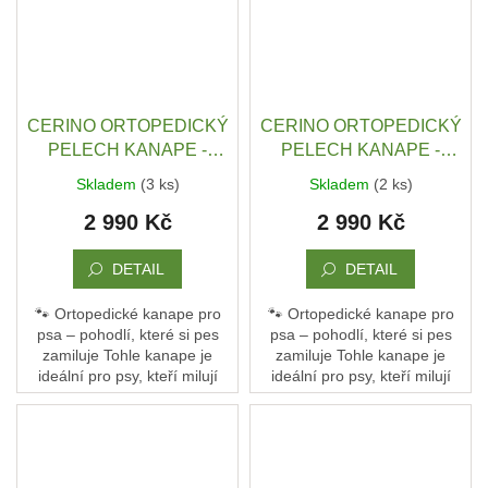
CERINO ORTOPEDICKÝ
CERINO ORTOPEDICKÝ
PELECH KANAPE -
PELECH KANAPE -
POHOVKA XL - TEXTILNÍ
POHOVKA XL - TEXTILNÍ
Skladem
(3 ks)
Skladem
(2 ks)
ZÁTĚŽOVÁ LÁTKA - 120
ZÁTĚŽOVÁ LÁTKA - 120
2 990 Kč
2 990 Kč
x 90 x 10 - ŠEDÝ MELÍR
x 90 x 10 - TEMNĚ
SCANDI
HNĚDÁ
DETAIL
DETAIL
🐾 Ortopedické kanape pro
🐾 Ortopedické kanape pro
psa – pohodlí, které si pes
psa – pohodlí, které si pes
zamiluje Tohle kanape je
zamiluje Tohle kanape je
ideální pro psy, kteří milují
ideální pro psy, kteří milují
pohodlí a oporu. Není to jen
pohodlí a oporu. Není to jen
pelech – je to jejich vlastní
pelech – je to jejich vlastní
gauč, kde...
gauč, kde...