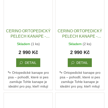
CERINO ORTOPEDICKÝ
CERINO ORTOPEDICKÝ
PELECH KANAPE -
PELECH KANAPE -
POHOVKA XL - TEXTILNÍ
POHOVKA XL - TEXTILNÍ
Skladem
(1 ks)
Skladem
(2 ks)
ZÁTĚŽOVÁ LÁTKA - 120
ZÁTĚŽOVÁ LÁTKA - 120
2 990 Kč
2 990 Kč
x 90 x 10 - SEMIŠ ŠEDÁ /
x 90 x 10 - SEMIŠ ŠEDÝ
TMAVÁ
VZOR / TMAVÁ
DETAIL
DETAIL
🐾 Ortopedické kanape pro
🐾 Ortopedické kanape pro
psa – pohodlí, které si pes
psa – pohodlí, které si pes
zamiluje Tohle kanape je
zamiluje Tohle kanape je
ideální pro psy, kteří milují
ideální pro psy, kteří milují
pohodlí a oporu. Není to jen
pohodlí a oporu. Není to jen
pelech – je to jejich vlastní
pelech – je to jejich vlastní
gauč, kde...
gauč, kde...