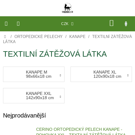
Přejít
na
obsah
NÁKU
CZK
KOŠÍK
Domů
/
ORTOPEDICKÉ PELECHY
/
KANAPE
/
TEXTILNÍ ZÁTĚŽOVÁ
VÝROBA
NA
LÁTKA
MÍRU
TEXTILNÍ ZÁTĚŽOVÁ LÁTKA
PELECHY
A
PODLOŽKY
NA
KANAPE M
KANAPE XL
MÍRU
98x66x18 cm
120x90x18 cm
DO
KLECE
KANAPE XXL
PROSTĚRADLA
142x90x18 cm
A
OCHRANA
MATRACÍ
Nejprodávanější
NÁHRADNÍ
POTAHY
A
CERINO ORTOPEDICKÝ PELECH KANAPE -
VÝPLNĚ