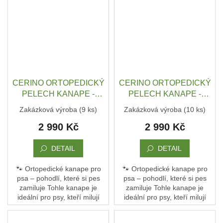
gauč, kde...
gauč, kde...
CERINO ORTOPEDICKÝ
CERINO ORTOPEDICKÝ
PELECH KANAPE -
PELECH KANAPE -
POHOVKA XL - TEXTILNÍ
POHOVKA XL - TEXTILNÍ
Zakázková výroba
(9 ks)
Zakázková výroba
(10 ks)
ZÁTĚŽOVÁ LÁTKA - 120
ZÁTĚŽOVÁ LÁTKA - 120
2 990 Kč
2 990 Kč
x 90 x 10 - BÉŽOVÁ
x 90 x 10 - ČERNÁ
DETAIL
DETAIL
🐾 Ortopedické kanape pro
🐾 Ortopedické kanape pro
psa – pohodlí, které si pes
psa – pohodlí, které si pes
zamiluje Tohle kanape je
zamiluje Tohle kanape je
ideální pro psy, kteří milují
ideální pro psy, kteří milují
pohodlí a oporu. Není to jen
pohodlí a oporu. Není to jen
pelech – je to jejich vlastní
pelech – je to jejich vlastní