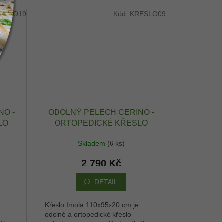
ESLO19
Kód:
KRESLO09
NO -
ODOLNÝ PELECH CERINO -
LO
ORTOPEDICKÉ KŘESLO
 -
IMOLA 110X95X20 CM -
Skladem
(6 ks)
Ý -
OXFORD VODĚODPUDIVÝ -
ST
ŠEDÁ / ČERNÁ
2 790 Kč
DETAIL
Křeslo Imola 110x95x20 cm je
odolné a ortopedické křeslo –