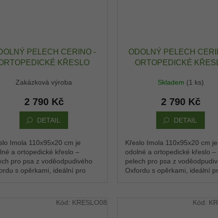
DOLNÝ PELECH CERINO -
ODOLNÝ PELECH CERI
ORTOPEDICKÉ KŘESLO
ORTOPEDICKÉ KŘES
IMOLA 110X95X20 CM -
IMOLA 110X95X20 CM
Zakázková výroba
Skladem
(1 ks)
XFORD VODĚODPUDIVÝ -
OXFORD VODĚODPUDIV
BORDÓ / ČERNÁ
FIALOVÁ / PIVOŇKA
2 790 Kč
2 790 Kč
DETAIL
DETAIL
slo Imola 110x95x20 cm je
Křeslo Imola 110x95x20 cm je
lné a ortopedické křeslo –
odolné a ortopedické křeslo –
ech pro psa z voděodpudivého
pelech pro psa z voděodpudi
ordu s opěrkami, ideální pro
Oxfordu s opěrkami, ideální p
ední plemena. Pohodlné místo,
střední plemena. Pohodlné mí
si pes rychle...
kde si pes rychle...
Kód:
KRESLO08
Kód:
KR