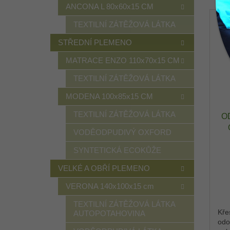
ANCONA L 80x60x15 CM
TEXTILNÍ ZÁTĚŽOVÁ LÁTKA
STŘEDNÍ PLEMENO
MATRACE ENZO 110x70x15 CM
TEXTILNÍ ZÁTĚŽOVÁ LÁTKA
MODENA 100x85x15 CM
TEXTILNÍ ZÁTĚŽOVÁ LÁTKA
O
VODĚODPUDIVÝ OXFORD
O
SYNTETICKÁ ECOKŮŽE
VELKÉ A OBŘÍ PLEMENO
VERONA 140x100x15 cm
TEXTILNÍ ZÁTĚŽOVÁ LÁTKA
Kře
AUTOPOTAHOVINA
odo