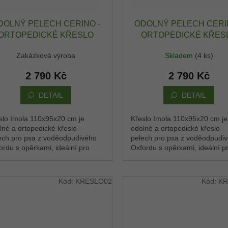
DOLNÝ PELECH CERINO -
ODOLNÝ PELECH CERI
ORTOPEDICKÉ KŘESLO
ORTOPEDICKÉ KŘES
IMOLA 110X95X20 CM -
IMOLA 110X95X20 CM
Zakázková výroba
Skladem
(4 ks)
XFORD VODĚODPUDIVÝ -
OXFORD VODĚODPUDIV
ANTRACIT / ANTRACIT
ANTRACIT / ČERNÁ
2 790 Kč
2 790 Kč
DETAIL
DETAIL
slo Imola 110x95x20 cm je
Křeslo Imola 110x95x20 cm je
lné a ortopedické křeslo –
odolné a ortopedické křeslo –
ech pro psa z voděodpudivého
pelech pro psa z voděodpudi
ordu s opěrkami, ideální pro
Oxfordu s opěrkami, ideální p
ední plemena. Pohodlné místo,
střední plemena. Pohodlné mí
si pes rychle...
kde si pes rychle...
Kód:
KRESLO02
Kód:
KR