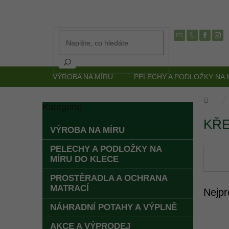
Přejít
na
obsah
VÝROBA NA MÍRU
PELECHY A PODLOŽKY NA 
Dom
Kategorie
Přeskočit
P
kategorie
KŘE
o
VÝROBA NA MÍRU
s
t
PELECHY A PODLOŽKY NA
r
MÍRU DO KLECE
a
PROSTĚRADLA A OCHRANA
n
MATRACÍ
Nejpr
n
í
NÁHRADNÍ POTAHY A VÝPLNĚ
p
a
AKCE A VÝPRODEJ