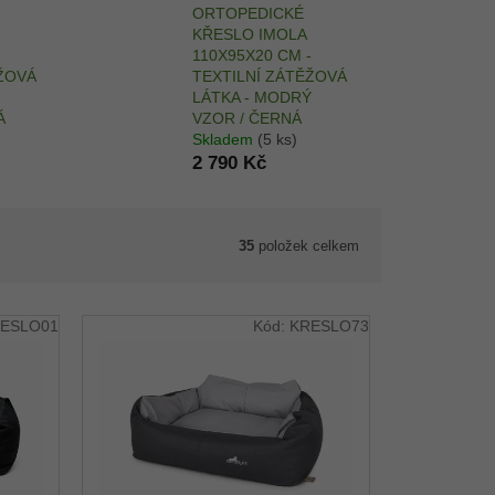
ORTOPEDICKÉ
KŘESLO IMOLA
-
110X95X20 CM -
ĚŽOVÁ
TEXTILNÍ ZÁTĚŽOVÁ
LÁTKA - MODRÝ
Á
VZOR / ČERNÁ
Skladem
(5 ks)
2 790 Kč
35
položek celkem
ESLO01
Kód:
KRESLO73