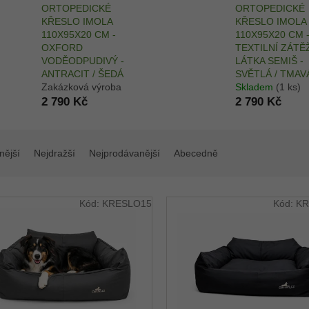
ORTOPEDICKÉ
ORTOPEDICKÉ
KŘESLO IMOLA
KŘESLO IMOLA
110X95X20 CM -
110X95X20 CM 
OXFORD
TEXTILNÍ ZÁT
VODĚODPUDIVÝ -
LÁTKA SEMIŠ -
ANTRACIT / ŠEDÁ
SVĚTLÁ / TMAV
Zakázková výroba
Skladem
(1 ks)
2 790 Kč
2 790 Kč
nější
Nejdražší
Nejprodávanější
Abecedně
Kód:
KRESLO15
Kód:
KR