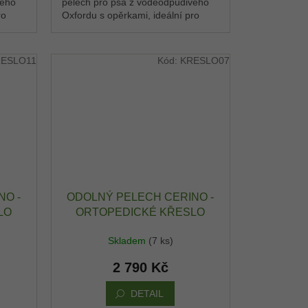
vého
pelech pro psa z voděodpudivého
ro
Oxfordu s opěrkami, ideální pro
sto,
střední plemena. Pohodlné místo,
kde si pes rychle...
ESLO11
Kód:
KRESLO07
NO -
ODOLNÝ PELECH CERINO -
LO
ORTOPEDICKÉ KŘESLO
 -
IMOLA 110X95X20 CM -
Skladem
(7 ks)
Ý -
OXFORD VODĚODPUDIVÝ -
NÁ
TMAVĚ HNĚDÁ DOG / HNĚDÁ
2 790 Kč
DETAIL