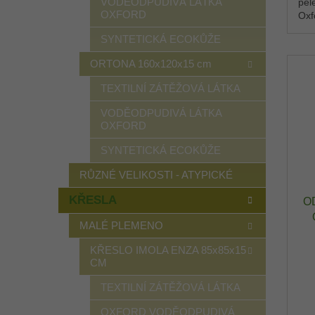
VODĚODPUDIVÁ LÁTKA
pel
OXFORD
Oxf
stř
SYNTETICKÁ ECOKŮŽE
kde 
ORTONA 160x120x15 cm
TEXTILNÍ ZÁTĚŽOVÁ LÁTKA
VODĚODPUDIVÁ LÁTKA
OXFORD
SYNTETICKÁ ECOKŮŽE
RŮZNÉ VELIKOSTI - ATYPICKÉ
KŘESLA
O
MALÉ PLEMENO
O
KŘESLO IMOLA ENZA 85x85x15
CM
Š
TEXTILNÍ ZÁTĚŽOVÁ LÁTKA
OXFORD VODĚODPUDIVÁ