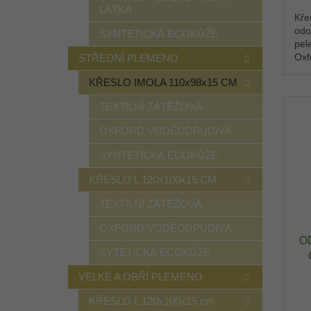
LÁTKA
Kře
odo
SYNTETICKÁ ECOKŮŽE
pel
Oxf
STŘEDNÍ PLEMENO
stř
KŘESLO IMOLA 110x98x15 CM
kde 
TEXTILNÍ ZÁTĚŽOVÁ
OXFORD VODĚODPUDIVÁ
SYNTETICKÁ ECOKŮŽE
KŘESLO L 120x100x15 CM
TEXTILNÍ ZÁTĚŽOVÁ
OXFORD VODĚODPUDIVÁ
O
SYTETICKÁ ECOKŮŽE
VELKÉ A OBŘÍ PLEMENO
O
KŘESLO L 120x100x15 cm
T