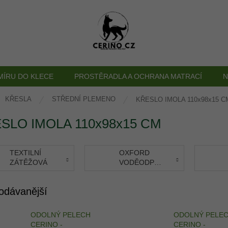
MÍRU DO KLECE
PROSTĚRADLA A OCHRANA MATRACÍ
N
ů
KŘESLA
STŘEDNÍ PLEMENO
KŘESLO IMOLA 110x98x15 C
SLO IMOLA 110x98x15 CM
TEXTILNÍ
OXFORD
ZÁTĚŽOVÁ
VODĚODPUDIVÁ
odávanější
ODOLNÝ PELECH
ODOLNÝ PELE
CERINO -
CERINO -