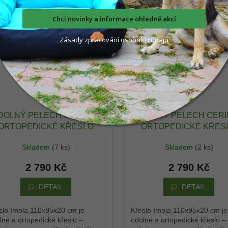
Kód:
KRESLO17
Kód:
KR
Chci novinky a informace ohledně akcí
Zásady
zpra
cování
osobních údajů
DOLNÝ PELECH CERINO -
ODOLNÝ PELECH CERI
ORTOPEDICKÉ KŘESLO
ORTOPEDICKÉ KŘES
IMOLA 110X95X20 CM -
IMOLA 110X95X20 CM
Skladem
(7 ks)
Skladem
(2 ks)
XFORD VODĚODPUDIVÝ -
OXFORD VODĚODPUDIV
RŮŽOVÁ / PIVOŇKA
RŮŽOVÁ / ŠEDÁ KO
2 790 Kč
2 790 Kč
DETAIL
DETAIL
slo Imola 110x95x20 cm je
Křeslo Imola 110x95x20 cm je
lné a ortopedické křeslo –
odolné a ortopedické křeslo –