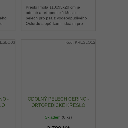
Křeslo Imola 110x95x20 cm je
odolné a ortopedické křeslo –
vého
pelech pro psa z voděodpudivého
ro
Oxfordu s opěrkami, ideální pro
sto,
střední plemena. Pohodlné místo,
kde si pes rychle...
ESLO03
Kód:
KRESLO12
NO -
ODOLNÝ PELECH CERINO -
LO
ORTOPEDICKÉ KŘESLO
 -
IMOLA 110X95X20 CM -
Skladem
(8 ks)
Ý -
OXFORD VODĚODPUDIVÝ -
ZELENÁ LIMETKA / ČERNÁ