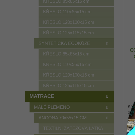
KŘESLO 85x85x15 cm
KŘESLO 110x95x15 cm
KŘESLO 120x100x15 cm
KŘESLO 125x115x15 cm
SYNTETICKÁ ECOKŮŽE
O
KŘESLO 85x85x15 cm
KŘESLO 110x95x15 cm
O
KŘESLO 120x100x15 cm
KŘESLO 125x115x15 cm
MATRACE
Kře
MALÉ PLEMENO
odo
ANCONA 70x55x15 CM
pel
Oxf
TEXTILNÍ ZÁTĚŽOVÁ LÁTKA
stř
kde 