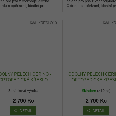
ech pro psa z voděodpudivého
pelech pro psa z voděodpudi
ordu s opěrkami, ideální pro
Oxfordu s opěrkami, ideální p
ední plemena. Pohodlné místo,
střední plemena. Pohodlné mí
si pes rychle...
kde si pes rychle...
Kód:
KRESLO10
Kód:
KR
DOLNÝ PELECH CERINO -
ODOLNÝ PELECH CERI
ORTOPEDICKÉ KŘESLO
ORTOPEDICKÉ KŘES
IMOLA 110X95X20 CM -
IMOLA 110X95X20 CM
Zakázková výroba
Skladem
(>10 ks)
XFORD VODĚODPUDIVÝ -
OXFORD VODĚODPUDIV
EDÁ HVĚZDA / ANTRACIT
TMAVĚ HNĚDÁ / ČER
2 790 Kč
2 790 Kč
DETAIL
DETAIL