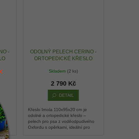
NO -
ODOLNÝ PELECH CERINO -
LO
ORTOPEDICKÉ KŘESLO
 -
IMOLA 110X95X20 CM -
Skladem
(2 ks)
Ý -
OXFORD VODĚODPUDIVÝ -
NÁ
RŮŽOVÁ / ČERNÁ
2 790 Kč
DETAIL
Křeslo Imola 110x95x20 cm je
odolné a ortopedické křeslo –
vého
pelech pro psa z voděodpudivého
ro
Oxfordu s opěrkami, ideální pro
sto,
střední plemena. Pohodlné místo,
kde si pes rychle...