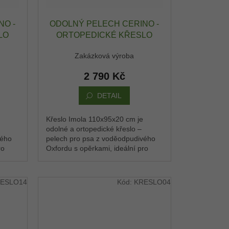
NO -
ODOLNÝ PELECH CERINO -
LO
ORTOPEDICKÉ KŘESLO
 -
IMOLA 110X95X20 CM -
Zakázková výroba
Ý -
OXFORD VODĚODPUDIVÝ -
ANTRACIT / ŠEDÁ
2 790 Kč
DETAIL
Křeslo Imola 110x95x20 cm je
odolné a ortopedické křeslo –
vého
pelech pro psa z voděodpudivého
ro
Oxfordu s opěrkami, ideální pro
sto,
střední plemena. Pohodlné místo,
kde si pes rychle...
ESLO14
Kód:
KRESLO04