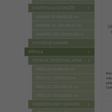
SYNTETICKÁ ECOKŮŽE
KANAPE M 98x66x18 cm
KANAPE XL 120x90x18 cm
O
KANAPE XXL 142x90x18 cm
VYVÝŠENÉ KANAPE
O
KŘESLA
TEXTILNÍ ZÁTĚŽOVÁ LÁTKA
KŘESLO 85x85x15 cm
Kře
KŘESLO 110x95x15 cm
odo
pel
KŘESLO 120x100x15 cm
Oxf
stř
KŘESLO 125x115x15 cm
kde 
VODĚODPUDIVÝ OXFORD