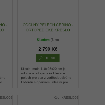
NO -
ODOLNÝ PELECH CERINO -
LO
ORTOPEDICKÉ KŘESLO
 -
IMOLA 110X95X20 CM -
Skladem
(3 ks)
Ý -
OXFORD VODĚODPUDIVÝ -
KRÁLOVSKÁ MODRÁ /
2 790 Kč
ČERNÁ
DETAIL
Křeslo Imola 110x95x20 cm je
odolné a ortopedické křeslo –
vého
pelech pro psa z voděodpudivého
ro
Oxfordu s opěrkami, ideální pro
sto,
střední plemena. Pohodlné místo,
kde si pes rychle...
ESLO05
Kód:
KRESLO06