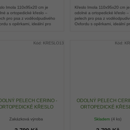
slo Imola 110x95x20 cm je
Křeslo Imola 110x95x20 cm je
lné a ortopedické křeslo –
odolné a ortopedické křeslo –
ech pro psa z voděodpudivého
pelech pro psa z voděodpudi
ordu s opěrkami, ideální pro
Oxfordu s opěrkami, ideální p
ední plemena. Pohodlné místo,
střední plemena. Pohodlné mí
si pes rychle...
kde si pes rychle...
Kód:
KRESLO13
Kód:
KR
DOLNÝ PELECH CERINO -
ODOLNÝ PELECH CERI
ORTOPEDICKÉ KŘESLO
ORTOPEDICKÉ KŘES
IMOLA 110X95X20 CM -
IMOLA 110X95X20 CM
Zakázková výroba
Skladem
(4 ks)
XFORD VODĚODPUDIVÝ -
OXFORD VODĚODPUDIV
MAVĚ HNĚDÁ S PACKOU /
TYRKYS / ČERNÁ