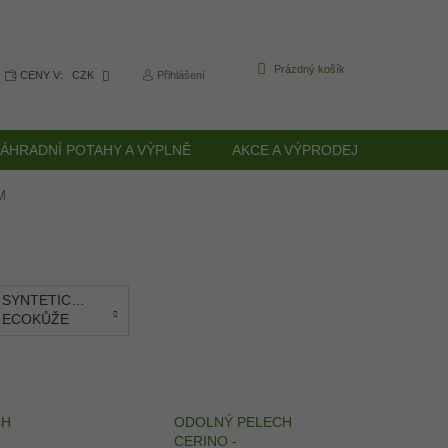
NÁKUPNÍ
Prázdný košík
CENY V:
CZK
Přihlášení
KOŠÍK
ÁHRADNÍ POTAHY A VÝPLNĚ
AKCE A VÝPRODEJ
KULAT
M
SYNTETICKÁ
ECOKŮŽE
CH
ODOLNÝ PELECH
CERINO -