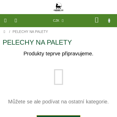
Přejít
na
obsah
NÁKU
CZK
KOŠÍK
Domů
/
PELECHY NA PALETY
VÝROBA
NA
MÍRU
PELECHY NA PALETY
PELECHY
Produkty teprve připravujeme.
A
PODLOŽKY
NA
MÍRU
DO
KLECE
PROSTĚRADLA
A
OCHRANA
MATRACÍ
Můžete se ale podívat na ostatní kategorie.
NÁHRADNÍ
POTAHY
A
VÝPLNĚ