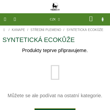
Přejít
na
obsah
NÁKU
CZK
KOŠÍK
Domů
/
KANAPE
/
STŘEDNÍ PLEMENO
/
SYNTETICKÁ ECOKŮŽE
VÝROBA
NA
MÍRU
SYNTETICKÁ ECOKŮŽE
PELECHY
Produkty teprve připravujeme.
A
PODLOŽKY
NA
MÍRU
DO
KLECE
PROSTĚRADLA
A
OCHRANA
MATRACÍ
Můžete se ale podívat na ostatní kategorie.
NÁHRADNÍ
POTAHY
A
VÝPLNĚ