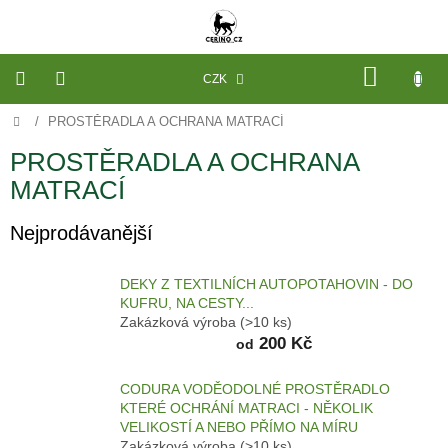
Přejít
na
obsah
NÁKU
CZK
KOŠÍK
Domů
/
PROSTĚRADLA A OCHRANA MATRACÍ
VÝROBA
NA
MÍRU
PROSTĚRADLA A OCHRANA
MATRACÍ
PELECHY
A
PODLOŽKY
Nejprodávanější
NA
MÍRU
DO
KLECE
DEKY Z TEXTILNÍCH AUTOPOTAHOVIN - DO
KUFRU, NA CESTY...
PROSTĚRADLA
Zakázková výroba
(>10 ks)
A
200 Kč
OCHRANA
od
MATRACÍ
CODURA VODĚODOLNÉ PROSTĚRADLO
NÁHRADNÍ
KTERÉ OCHRÁNÍ MATRACI - NĚKOLIK
POTAHY
A
VELIKOSTÍ A NEBO PŘÍMO NA MÍRU
VÝPLNĚ
Zakázková výroba
(>10 ks)