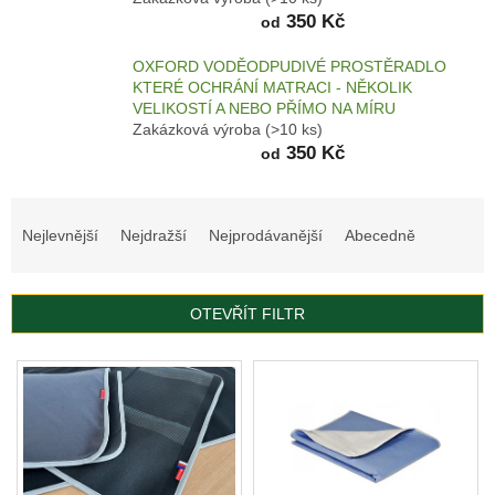
350 Kč
od
AKCE
A
OXFORD VODĚODPUDIVÉ PROSTĚRADLO
VÝPRODEJ
KTERÉ OCHRÁNÍ MATRACI - NĚKOLIK
VELIKOSTÍ A NEBO PŘÍMO NA MÍRU
KULATÉ
A
Zakázková výroba
(>10 ks)
OVÁLNÉ
350 Kč
od
PELECHY
ORTOPEDICKÉ
Ř
PELECHY
a
Nejlevnější
Nejdražší
Nejprodávanější
Abecedně
z
MATRACE
e
n
KŘESLA
OTEVŘÍT FILTR
í
KANAPE
p
V
r
ý
MATRACE
o
Z
p
d
PAMĚŤOVÉ
i
PĚNY
u
s
k
p
AUTOPELECHY