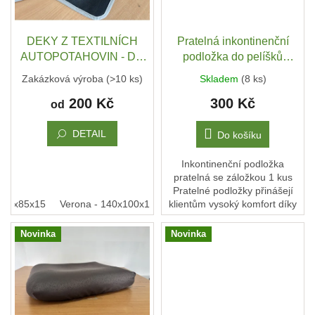
t
r
ů
DRUHÁ
o
ŠANCE
d
DEKY Z TEXTILNÍCH
Pratelná inkontinenční
-
II
u
AUTOPOTAHOVIN - DO
podložka do pelíšků
JAKOST
k
KUFRU, NA CESTY...
Cerino 75x85 cm
Zakázková výroba
(>10 ks)
Skladem
(8 ks)
t
PSÍ
KLIKAŘI
200 Kč
300 Kč
ů
od
CHYTRÁ
DETAIL
Do košíku
PSÍ
ZNÁMKA
MŮJDOG
Inkontinenční podložka
pratelná se záložkou 1 kus
PELECHY
Pratelné podložky přinášejí
NA
100x85x15
Verona - 140x100x15
klientům vysoký komfort díky
Ortona - 160x120x15
PALETY
technologii výroby, kdy 4
vrstvy jsou spojeny v celém
MATRACE
Novinka
Novinka
A
rozsahu...
PELECHY
DO
AUT
A
PŘEPRAVNÍCH
KLECÍ