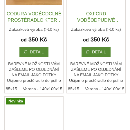
ČMUCHACÍ
KOBEREČEK
CODURA VODĚODOLNÉ
OXFORD
PROSTĚRADLO KTERÉ
VODĚODPUDIVÉ
DEKY
A
OCHRÁNÍ MATRACI -
PROSTĚRADLO KTERÉ
Zakázková výroba
(>10 ks)
Zakázková výroba
(>10 ks)
DOPLŇKY
NĚKOLIK VELIKOSTÍ A
OCHRÁNÍ MATRACI -
350 Kč
350 Kč
NEBO PŘÍMO NA MÍRU
NĚKOLIK VELIKOSTÍ A
od
od
VODÍTKA
A
NEBO PŘÍMO NA MÍRU
OBOJKY
DETAIL
DETAIL
Napište
BAREVNÉ MOŽNOSTI VÁM
BAREVNÉ MOŽNOSTI VÁM
nám
ZAŠLEME PO OBJEDNÁNÍ
ZAŠLEME PO OBJEDNÁNÍ
NA EMAIL JAKO FOTKY
NA EMAIL JAKO FOTKY
O
Ušijeme prostěradlo do psího
Ušijeme prostěradlo do psího
MĚ
A
pelechu na i na míru. Vyberte
pelechu na míru. Vyberte
00x85x15
Ancona - 70x55x15
Verona - 140x100x15
Modena - 100x85x15
Ortona - 160x120x15
Verona - 140x100x15
Ancona 
ZNAČCE
podobnou velikost, přidejte
podobnou velikost, přidejte
CERINO
příplatek a odešlete...
příplatek a odešlete
Novinka
objednávku....
Kontakty
Podmínky
ochrany
osobních
údajů