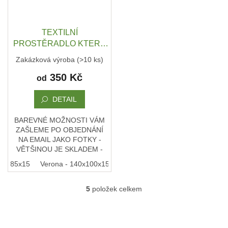
Obchodní
podmínky
TEXTILNÍ
PROSTĚRADLO KTERÉ
Doprava
a
OCHRÁNÍ MATRACI -
platba
Zakázková výroba
(>10 ks)
NĚKOLIK VELIKOSTÍ A
350 Kč
NEBO PŘÍMO NA MÍRU
od
Měna
(CZK)
DETAIL
Přihlášení
BAREVNÉ MOŽNOSTI VÁM
ZAŠLEME PO OBJEDNÁNÍ
NA EMAIL JAKO FOTKY -
VĚTŠINOU JE SKLADEM -
ČERNÁ, ŠEDÁ, ANTRACIT,
00x85x15
Verona - 140x100x15
Ortona - 160x120x15
Ancona 
HNĚDÁ NEBO SVĚTLÁ.
Ušijeme prostěradlo do psího
pelechu na míru....
5
položek celkem
O
v
l
á