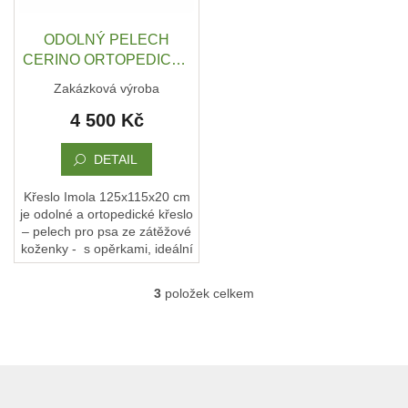
ČMUCHACÍ
KOBEREČEK
ODOLNÝ PELECH
CERINO ORTOPEDICKÉ
DEKY
KŘESLO IMOLA ORCA
A
Zakázková výroba
DOPLŇKY
125X115X20 CM -
4 500 Kč
KOŽENKA - TEMNĚ
VODÍTKA
HNĚDÝ
A
OBOJKY
DETAIL
Napište
Křeslo Imola 125x115x20 cm
nám
je odolné a ortopedické křeslo
– pelech pro psa ze zátěžové
O
koženky - s opěrkami, ideální
MĚ
pro střední plemena a obří
A
ZNAČCE
plemena psů. ...
CERINO
3
položek celkem
O
v
Kontakty
l
á
Podmínky
d
Z
ochrany
a
osobních
á
c
údajů