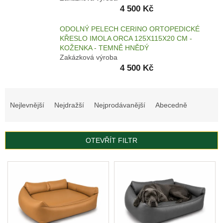
4 500 Kč
AKCE
A
ODOLNÝ PELECH CERINO ORTOPEDICKÉ
VÝPRODEJ
KŘESLO IMOLA ORCA 125X115X20 CM -
KOŽENKA - TEMNĚ HNĚDÝ
KULATÉ
A
Zakázková výroba
OVÁLNÉ
4 500 Kč
PELECHY
ORTOPEDICKÉ
Ř
PELECHY
a
Nejlevnější
Nejdražší
Nejprodávanější
Abecedně
z
MATRACE
e
n
KŘESLA
OTEVŘÍT FILTR
í
p
KANAPE
V
r
ý
MATRACE
o
p
Z
d
PAMĚŤOVÉ
i
PĚNY
u
s
k
p
AUTOPELECHY