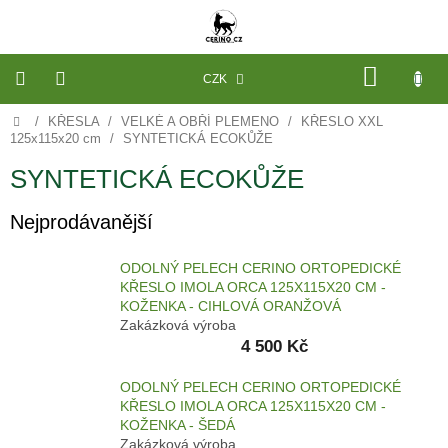
Přejít
na
obsah
NÁKU
CZK
KOŠÍK
Domů
/
KŘESLA
/
VELKÉ A OBŘÍ PLEMENO
/
KŘESLO XXL
VÝROBA
NA
125x115x20 cm
/
SYNTETICKÁ ECOKŮŽE
MÍRU
SYNTETICKÁ ECOKŮŽE
PELECHY
A
Nejprodávanější
PODLOŽKY
NA
MÍRU
DO
ODOLNÝ PELECH CERINO ORTOPEDICKÉ
KLECE
KŘESLO IMOLA ORCA 125X115X20 CM -
KOŽENKA - CIHLOVÁ ORANŽOVÁ
PROSTĚRADLA
Zakázková výroba
A
OCHRANA
4 500 Kč
MATRACÍ
ODOLNÝ PELECH CERINO ORTOPEDICKÉ
NÁHRADNÍ
KŘESLO IMOLA ORCA 125X115X20 CM -
POTAHY
KOŽENKA - ŠEDÁ
A
VÝPLNĚ
Zakázková výroba