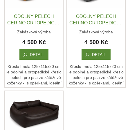
t
r
ů
DRUHÁ
o
ŠANCE
d
ODOLNÝ PELECH
ODOLNÝ PELECH
-
II
u
CERINO ORTOPEDICKÉ
CERINO ORTOPEDICKÉ
JAKOST
k
KŘESLO IMOLA ORCA
KŘESLO IMOLA ORCA
Zakázková výroba
Zakázková výroba
t
125X115X20 CM -
125X115X20 CM -
PSÍ
KLIKAŘI
4 500 Kč
4 500 Kč
ů
KOŽENKA - CIHLOVÁ
KOŽENKA - ŠEDÁ
ORANŽOVÁ
CHYTRÁ
DETAIL
DETAIL
PSÍ
ZNÁMKA
MŮJDOG
Křeslo Imola 125x115x20 cm
Křeslo Imola 125x115x20 cm
je odolné a ortopedické křeslo
je odolné a ortopedické křeslo
PELECHY
– pelech pro psa ze zátěžové
– pelech pro psa ze zátěžové
NA
koženky - s opěrkami, ideální
koženky - s opěrkami, ideální
PALETY
pro střední plemena a obří
pro střední plemena a obří
plemena psů. ...
plemena psů. ...
MATRACE
A
PELECHY
DO
AUT
A
PŘEPRAVNÍCH
KLECÍ