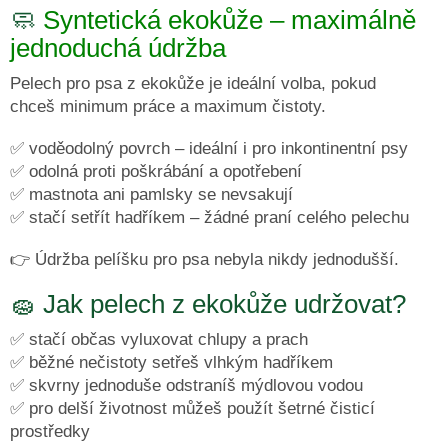
🧼
Syntetická ekokůže – maximálně
ČMUCHACÍ
KOBEREČEK
jednoduchá údržba
DEKY
Pelech pro psa z ekokůže
je ideální volba, pokud
A
DOPLŇKY
chceš
minimum práce a maximum čistoty.
VODÍTKA
✅ voděodolný povrch – ideální i pro inkontinentní psy
A
✅ odolná proti poškrábání a opotřebení
OBOJKY
✅ mastnota ani pamlsky se nevsakují
Napište
✅ stačí setřít hadříkem – žádné praní celého pelechu
nám
👉
Údržba pelíšku pro psa nebyla nikdy jednodušší.
O
MĚ
A
🧽
Jak pelech z ekokůže udržovat?
ZNAČCE
CERINO
✅ stačí občas vyluxovat chlupy a prach
Kontakty
✅ běžné nečistoty setřeš vlhkým hadříkem
✅ skvrny jednoduše odstraníš mýdlovou vodou
Podmínky
✅ pro delší životnost můžeš použít šetrné čisticí
ochrany
osobních
prostředky
údajů