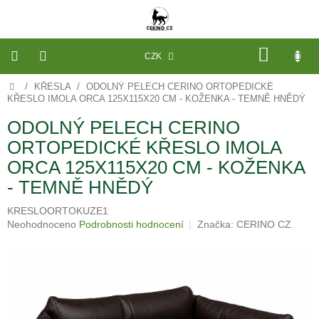
Přejít
na
obsah
NÁKU
CZK
KOŠÍK
Domů
/
KŘESLA
/
ODOLNÝ PELECH CERINO ORTOPEDICKÉ
VÝROBA
NA
KŘESLO IMOLA ORCA 125X115X20 CM - KOŽENKA - TEMNĚ HNĚDÝ
MÍRU
ODOLNÝ PELECH CERINO
PELECHY
ORTOPEDICKÉ KŘESLO IMOLA
A
PODLOŽKY
ORCA 125X115X20 CM - KOŽENKA
NA
MÍRU
- TEMNĚ HNĚDÝ
DO
KLECE
KRESLOORTOKUZE1
Průměrné
Neohodnoceno
Podrobnosti hodnocení
Značka:
CERINO CZ
PROSTĚRADLA
A
hodnocení
OCHRANA
produktu
MATRACÍ
je
0,0
NÁHRADNÍ
z
POTAHY
A
5
VÝPLNĚ
hvězdiček.