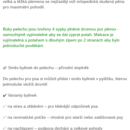
velká a těžká plemena se nejčastěji volí ortopedická studená pěna
pro maximální pohodlí.
Boky pelechu jsou tvořeny 4 sypky plněné drcenou pur pěnou -
samozřejmě vyjímatelné aby se dal vyprat potah. Matrace je
vyjímatelná s potahem s dlouhým zipem po 2 stranách aby bylo
jednoduché povlékání.
🌿 Směs bylinek do pelechu – přírodní doplněk
Do pelechu pro psa si můžeš přidat i směs bylinek v pytlíčku, kterou
jednoduše vložíš dovnitř.
✔️ Varianty bylinek
✅ na stres a zklidnění – pro klidnější odpočinek psa
✅ na revmatické potíže – vhodné pro starší nebo zatěžované psy
✅ na nachlazení – podpora dýchání a celkové pohody