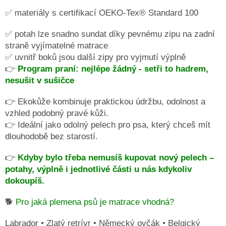
✅ materiály s certifikací OEKO-Tex® Standard 100
Obchodní
podmínky
✅ potah lze snadno sundat díky pevnému zipu na zadní
Doprava
straně vyjímatelné matrace
a
✅ uvnitř boků jsou další zipy pro vyjmutí výplně
platba
👉
Program praní: nejlépe žádný - setři to hadrem,
Měna
nesušit v sušičce
(CZK)
👉
Ekokůže kombinuje praktickou údržbu, odolnost a
vzhled podobný pravé kůži.
Přihlášení
👉 Ideální jako
odolný pelech pro psa
, který chceš mít
dlouhodobě bez starostí.
👉
Kdyby bylo třeba nemusíš kupovat nový pelech –
potahy, výplně i jednotlivé části u nás kdykoliv
dokoupíš.
🐕
Pro jaká plemena psů je matrace vhodná?
Labrador • Zlatý retrívr • Německý ovčák • Belgický