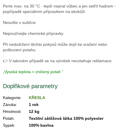
Perte max. na 30 °C - lepší neprat vůbec a jen setřít hadrem -
popřípadě speciálním přípravkem na ekokůži
Nesušte v sušičce
Nepoužívejte chemické přípravky
Při nedodržení těchto pokynů může dojít ke sražení nebo
poškození potahu.
👉 V takovém případě se na výrobek nevztahuje reklamace.
„Vysoká teplota = zničený potah “
Doplňkové parametry
Kategorie
:
KŘESLA
Záruka
:
1 rok
Hmotnost
:
12 kg
Potah
:
Textilní zátěžová látka 100% polyester
Sypek
:
100% bavlna