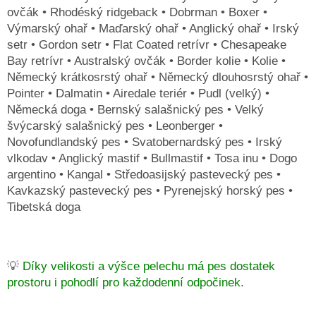
ovčák • Rhodéský ridgeback • Dobrman • Boxer •
Výmarský ohař • Maďarský ohař • Anglický ohař • Irský
setr • Gordon setr • Flat Coated retrívr • Chesapeake
Bay retrívr • Australský ovčák • Border kolie • Kolie •
Německý krátkosrstý ohař • Německý dlouhosrstý ohař •
Pointer • Dalmatin • Airedale teriér • Pudl (velký) •
Německá doga • Bernský salašnický pes • Velký
švýcarský salašnický pes • Leonberger •
Novofundlandský pes • Svatobernardský pes • Irský
vlkodav • Anglický mastif • Bullmastif • Tosa inu • Dogo
argentino • Kangal • Středoasijský pastevecký pes •
Kavkazský pastevecký pes • Pyrenejský horský pes •
Tibetská doga
💡
Díky velikosti a výšce pelechu má pes dostatek
prostoru i pohodlí pro každodenní odpočinek.