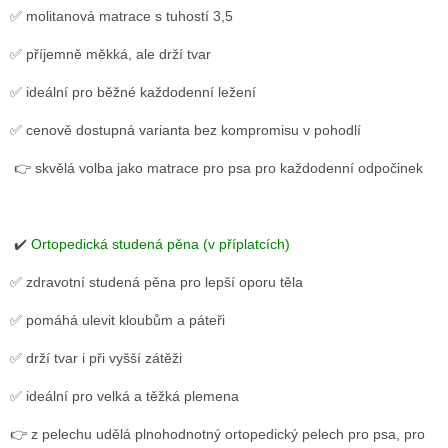
✅ molitanová matrace s tuhostí 3,5
✅ příjemně měkká, ale drží tvar
✅ ideální pro běžné každodenní ležení
✅ cenově dostupná varianta bez kompromisu v pohodlí
👉 skvělá volba jako matrace pro psa pro každodenní odpočinek
✔️
Ortopedická studená pěna (v příplatcích)
✅ zdravotní studená pěna pro lepší oporu těla
✅ pomáhá ulevit kloubům a páteři
✅ drží tvar i při vyšší zátěži
✅ ideální pro velká a těžká plemena
👉 z pelechu udělá plnohodnotný ortopedický pelech pro psa,
pro