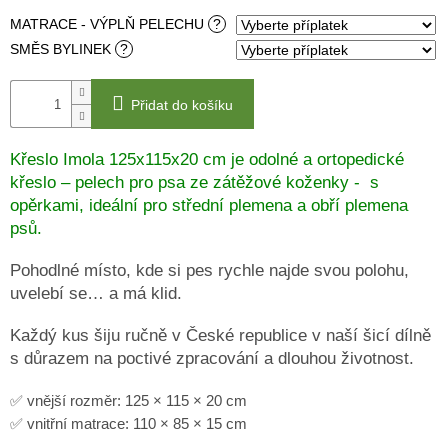
MATRACE - VÝPLŇ PELECHU
?
DRUHÁ
ŠANCE
SMĚS BYLINEK
?
-
II
JAKOST
Přidat do košíku
PSÍ
KLIKAŘI
Křeslo Imola 125x115x20 cm je odolné a ortopedické
CHYTRÁ
křeslo – pelech pro psa ze zátěžové koženky - s
PSÍ
opěrkami, ideální pro střední plemena a obří plemena
ZNÁMKA
MŮJDOG
psů.
PELECHY
Pohodlné místo, kde si pes rychle najde svou polohu,
NA
PALETY
uvelebí se… a má klid.
MATRACE
Každý kus šiju ručně v České republice v naší šicí dílně
A
s důrazem na poctivé zpracování a dlouhou životnost.
PELECHY
DO
AUT
A
✅ vnější rozměr: 125 × 115 × 20 cm
PŘEPRAVNÍCH
✅ vnitřní matrace: 110 × 85 × 15 cm
KLECÍ