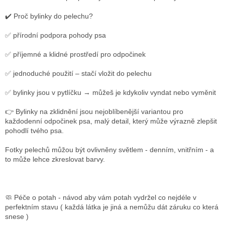
✔️ Proč bylinky do pelechu?
✅ přírodní podpora pohody psa
✅ příjemné a klidné prostředí pro odpočinek
✅ jednoduché použití – stačí vložit do pelechu
✅ bylinky jsou v pytlíčku → můžeš je kdykoliv vyndat nebo vyměnit
👉 Bylinky na zklidnění jsou nejoblíbenější variantou pro
každodenní odpočinek psa, m
alý detail, který může výrazně zlepšit
pohodlí tvého psa.
Fotky pelechů můžou být ovlivněny světlem - denním, vnitřním - a
to může lehce zkreslovat barvy.
🧼 Péče o potah - návod aby vám potah vydržel co nejdéle v
perfektním stavu ( každá látka je jiná a nemůžu dát záruku co která
snese )