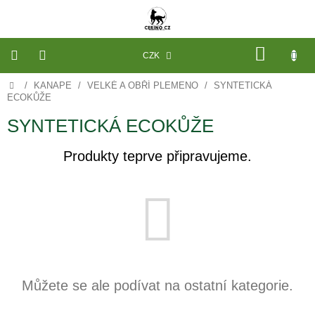
Přejít
na
obsah
NÁKU
CZK
KOŠÍK
Domů
/
KANAPE
/
VELKÉ A OBŘÍ PLEMENO
/
SYNTETICKÁ
VÝROBA
NA
ECOKŮŽE
MÍRU
SYNTETICKÁ ECOKŮŽE
PELECHY
A
Produkty teprve připravujeme.
PODLOŽKY
NA
MÍRU
DO
KLECE
PROSTĚRADLA
A
OCHRANA
MATRACÍ
NÁHRADNÍ
Můžete se ale podívat na ostatní kategorie.
POTAHY
A
VÝPLNĚ