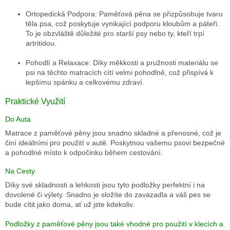
Ortopedická Podpora
: Paměťová pěna se přizpůsobuje tvaru
AKCE
těla psa, což poskytuje vynikající podporu kloubům a páteři.
A
VÝPRODEJ
To je obzvláště důležité pro starší psy nebo ty, kteří trpí
artritidou.
KULATÉ
A
Pohodlí a Relaxace
: Díky měkkosti a pružnosti materiálu se
OVÁLNÉ
psi na těchto matracích cítí velmi pohodlně, což přispívá k
PELECHY
lepšímu spánku a celkovému zdraví.
ORTOPEDICKÉ
PELECHY
Praktické Využití
Do Auta
MATRACE
Matrace z paměťové pěny jsou snadno skladné a přenosné, což je
KŘESLA
činí ideálními pro použití v autě. Poskytnou vašemu psovi bezpečné
a pohodlné místo k odpočinku během cestování.
KANAPE
Na Cesty
MATRACE
Díky své skladnosti a lehkosti jsou tyto podložky perfektní i na
Z
dovolené či výlety. Snadno je složíte do zavazadla a váš pes se
PAMĚŤOVÉ
bude cítit jako doma, ať už jste kdekoliv.
PĚNY
Podložky z paměťové pěny jsou také vhodné pro použití v klecích a
AUTOPELECHY