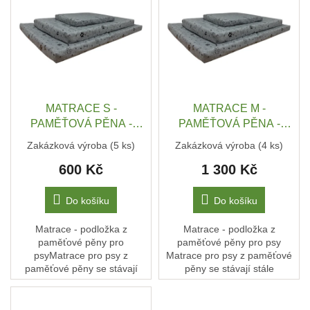
ý
o
p
Obchodní
d
i
podmínky
u
s
k
Doprava
p
t
a
r
platba
ů
o
d
MATRACE S -
MATRACE M -
Měna
(CZK)
u
PAMĚŤOVÁ PĚNA -
PAMĚŤOVÁ PĚNA -
k
VODĚODPUDIVÁ LÁTKA
VODĚODPUDIVÁ LÁTKA
Zakázková výroba
(5 ks)
Zakázková výroba
(4 ks)
t
OXFORD - 50x40x5 cm
OXFORD - 100x60x7 cm
Přihlášení
600 Kč
1 300 Kč
ů
Do košíku
Do košíku
Matrace - podložka z
Matrace - podložka z
paměťové pěny pro
paměťové pěny pro psy
psyMatrace pro psy z
Matrace pro psy z paměťové
paměťové pěny se stávají
pěny se stávají stále
stále populárnější volbou pro
populárnější volbou pro
majitele domácích mazlíčků.
majitele domácích mazlíčků.
Nabízejí pohodlí a podporu,
Nabízejí pohodlí a podporu,...