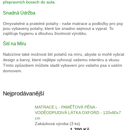
přepravních boxech do auta.
DRUHÁ
Snadná Údržba
ŠANCE
-
II
Omyvatelné a pratelné potahy - n
aše matrace a podložky pro psy
JAKOST
jsou vybaveny potahy, které lze snadno sejmout a vyprat. To
zajišťuje hygienu a dlouhou životnost výrobku.
PSÍ
KLIKAŘI
Šití na Míru
CHYTRÁ
Nabízíme také možnost šití potahů na míru, abyste si mohli vybrat
PSÍ
design a barvy, které nejlépe vyhovují vašemu interiéru a vkusu.
ZNÁMKA
MŮJDOG
Tímto způsobem můžete sladit vybavení pro vašeho psa s vaším
domovem.
PELECHY
NA
PALETY
Nejprodávanější
MATRACE
A
PELECHY
MATRACE L - PAMĚŤOVÁ PĚNA -
DO
AUT
VODĚODPUDIVÁ LÁTKA OXFORD - 120x80x7
A
cm
PŘEPRAVNÍCH
Zakázková výroba
(3 ks)
KLECÍ
1 700 Kč