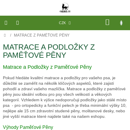
Přejít
na
obsah
NÁKU
CZK
KOŠÍK
Domů
/
MATRACE Z PAMĚŤOVÉ PĚNY
VÝROBA
NA
MÍRU
MATRACE A PODLOŽKY Z
PAMĚŤOVÉ PĚNY
PELECHY
A
PODLOŽKY
Matrace a Podložky z Paměťové Pěny
NA
MÍRU
DO
Pokud hledáte kvalitní matrace a podložky pro vašeho psa, je
KLECE
důležité se zaměřit na několik klíčových aspektů, které zajistí
pohodlí a zdraví vašeho mazlíčka. Matrace a podložky z paměťové
PROSTĚRADLA
pěny jsou ideální volbou pro psy všech velikostí a věkových
A
kategorií. Vzhledem k výšce nedoporučuji podložky jako stálé místo
OCHRANA
MATRACÍ
psa - pro ortopedicky a funkční pelech je třeba minimální výšky 10,
nejlépe ale 15 cm zdravotní studené pěny, molitanové desky, nebo
NÁHRADNÍ
jiné vyšší matrace které najdete také na našem eshopu.
POTAHY
A
Výhody Paměťové Pěny
VÝPLNĚ