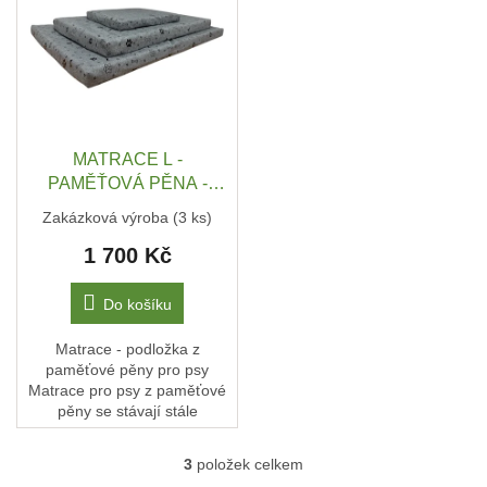
které...
MATRACE L -
PAMĚŤOVÁ PĚNA -
VODĚODPUDIVÁ LÁTKA
Zakázková výroba
(3 ks)
OXFORD - 120x80x7 cm
1 700 Kč
Do košíku
Matrace - podložka z
paměťové pěny pro psy
Matrace pro psy z paměťové
pěny se stávají stále
populárnější volbou pro
majitele domácích mazlíčků.
3
položek celkem
O
Nabízejí pohodlí a podporu,...