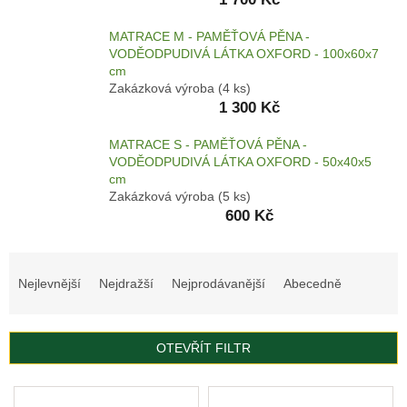
ČMUCHACÍ
KOBEREČEK
MATRACE M - PAMĚŤOVÁ PĚNA -
VODĚODPUDIVÁ LÁTKA OXFORD - 100x60x7
DEKY
cm
A
Zakázková výroba
(4 ks)
DOPLŇKY
1 300 Kč
VODÍTKA
A
MATRACE S - PAMĚŤOVÁ PĚNA -
OBOJKY
VODĚODPUDIVÁ LÁTKA OXFORD - 50x40x5
cm
Napište
Zakázková výroba
(5 ks)
nám
600 Kč
O
MĚ
Ř
A
ZNAČCE
a
Nejlevnější
Nejdražší
Nejprodávanější
Abecedně
CERINO
z
e
Kontakty
n
OTEVŘÍT FILTR
í
Podmínky
ochrany
p
V
osobních
r
údajů