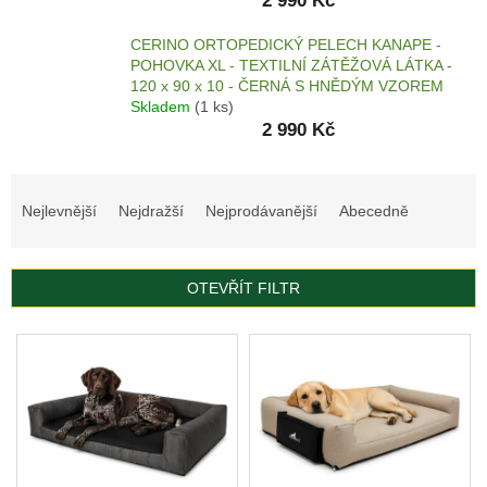
2 990 Kč
AKCE
CERINO ORTOPEDICKÝ PELECH KANAPE -
A
POHOVKA XL - TEXTILNÍ ZÁTĚŽOVÁ LÁTKA -
VÝPRODEJ
120 x 90 x 10 - ČERNÁ S HNĚDÝM VZOREM
Skladem
(1 ks)
KULATÉ
A
2 990 Kč
OVÁLNÉ
PELECHY
Ř
ORTOPEDICKÉ
a
Nejlevnější
Nejdražší
Nejprodávanější
Abecedně
PELECHY
z
e
MATRACE
n
OTEVŘÍT FILTR
KŘESLA
í
p
V
KANAPE
r
ý
o
p
MATRACE
d
Z
i
PAMĚŤOVÉ
u
s
PĚNY
k
p
t
AUTOPELECHY
r