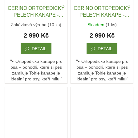
ČMUCHACÍ
CERINO ORTOPEDICKÝ
CERINO ORTOPEDICKÝ
KOBEREČEK
PELECH KANAPE -
PELECH KANAPE -
POHOVKA XL - TEXTILNÍ
POHOVKA XL - TEXTILNÍ
DEKY
Zakázková výroba
(10 ks)
Skladem
(1 ks)
A
ZÁTĚŽOVÁ LÁTKA - 120
ZÁTĚŽOVÁ LÁTKA - 120
DOPLŇKY
2 990 Kč
2 990 Kč
x 90 x 10 - ČERNÁ
x 90 x 10 - ČERNÁ S
HNĚDÝM VZOREM
VODÍTKA
A
DETAIL
DETAIL
OBOJKY
🐾 Ortopedické kanape pro
🐾 Ortopedické kanape pro
Napište
psa – pohodlí, které si pes
psa – pohodlí, které si pes
nám
zamiluje Tohle kanape je
zamiluje Tohle kanape je
ideální pro psy, kteří milují
ideální pro psy, kteří milují
O
pohodlí a oporu. Není to jen
pohodlí a oporu. Není to jen
MĚ
A
pelech – je to jejich vlastní
pelech – je to jejich vlastní
ZNAČCE
gauč, kde...
gauč, kde...
CERINO
Kontakty
Podmínky
ochrany
osobních
údajů