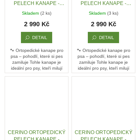
PELECH KANAPE -
PELECH KANAPE -
POHOVKA XL - TEXTILNÍ
POHOVKA XL - TEXTILNÍ
Skladem
(2 ks)
Skladem
(3 ks)
ZÁTĚŽOVÁ LÁTKA - 120
ZÁTĚŽOVÁ LÁTKA - 120
2 990 Kč
2 990 Kč
x 90 x 10 - SEMIŠ ŠEDÝ
x 90 x 10 - ŠEDÝ MELÍR
VZOR / TMAVÁ
SCANDI
DETAIL
DETAIL
🐾 Ortopedické kanape pro
🐾 Ortopedické kanape pro
psa – pohodlí, které si pes
psa – pohodlí, které si pes
zamiluje Tohle kanape je
zamiluje Tohle kanape je
ideální pro psy, kteří milují
ideální pro psy, kteří milují
pohodlí a oporu. Není to jen
pohodlí a oporu. Není to jen
pelech – je to jejich vlastní
pelech – je to jejich vlastní
gauč, kde...
gauč, kde...
CERINO ORTOPEDICKÝ
CERINO ORTOPEDICKÝ
PELECH KANAPE -
PELECH KANAPE -