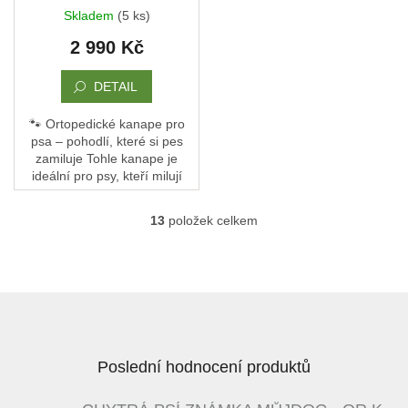
POHOVKA XL - TEXTILNÍ
Skladem
(5 ks)
ZÁTĚŽOVÁ LÁTKA - 120
2 990 Kč
x 90 x 10 - TMAVÝ VZOR
DETAIL
🐾 Ortopedické kanape pro
psa – pohodlí, které si pes
zamiluje Tohle kanape je
ideální pro psy, kteří milují
pohodlí a oporu. Není to jen
pelech – je to jejich vlastní
13
položek celkem
O
gauč, kde...
v
l
á
d
Z
a
á
c
p
í
a
p
Poslední hodnocení produktů
t
r
í
v