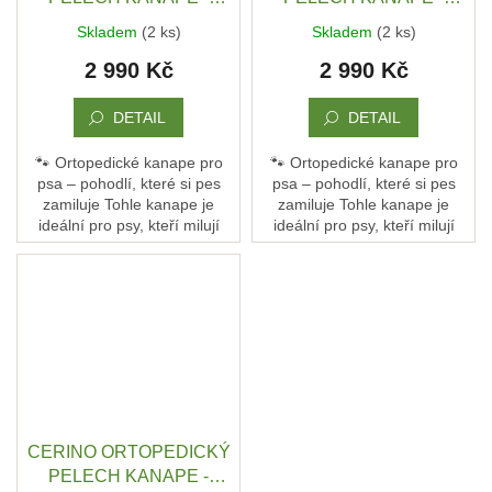
POHOVKA XL - TEXTILNÍ
POHOVKA XL - TEXTILNÍ
Skladem
(2 ks)
Skladem
(2 ks)
ZÁTĚŽOVÁ LÁTKA - 120
ZÁTĚŽOVÁ LÁTKA - 120
2 990 Kč
2 990 Kč
x 90 x 10 - TEMNĚ
x 90 x 10 - TEMNĚ
HNĚDÁ
MODRÁ LESK
DETAIL
DETAIL
🐾 Ortopedické kanape pro
🐾 Ortopedické kanape pro
psa – pohodlí, které si pes
psa – pohodlí, které si pes
zamiluje Tohle kanape je
zamiluje Tohle kanape je
ideální pro psy, kteří milují
ideální pro psy, kteří milují
pohodlí a oporu. Není to jen
pohodlí a oporu. Není to jen
pelech – je to jejich vlastní
pelech – je to jejich vlastní
gauč, kde...
gauč, kde...
CERINO ORTOPEDICKÝ
PELECH KANAPE -