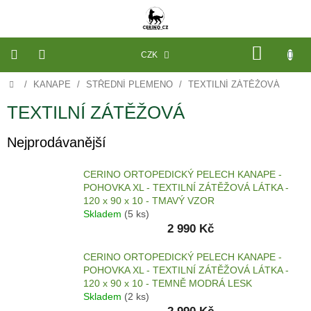
Přejít
na
obsah
NÁKU
CZK
KOŠÍK
Domů
/
KANAPE
/
STŘEDNÍ PLEMENO
/
TEXTILNÍ ZÁTĚŽOVÁ
VÝROBA
NA
MÍRU
TEXTILNÍ ZÁTĚŽOVÁ
PELECHY
Nejprodávanější
A
PODLOŽKY
NA
MÍRU
CERINO ORTOPEDICKÝ PELECH KANAPE -
DO
POHOVKA XL - TEXTILNÍ ZÁTĚŽOVÁ LÁTKA -
KLECE
120 x 90 x 10 - TMAVÝ VZOR
Skladem
(5 ks)
PROSTĚRADLA
2 990 Kč
A
OCHRANA
MATRACÍ
CERINO ORTOPEDICKÝ PELECH KANAPE -
POHOVKA XL - TEXTILNÍ ZÁTĚŽOVÁ LÁTKA -
NÁHRADNÍ
120 x 90 x 10 - TEMNĚ MODRÁ LESK
POTAHY
A
Skladem
(2 ks)
VÝPLNĚ