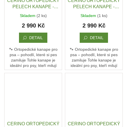
CERINO ORTOPEDICKÝ
CERINO ORTOPEDICKÝ
PELECH KANAPE -
PELECH KANAPE -
POHOVKA XL - TEXTILNÍ
POHOVKA XL - TEXTILNÍ
Skladem
(2 ks)
Skladem
(1 ks)
ZÁTĚŽOVÁ LÁTKA - 120
ZÁTĚŽOVÁ LÁTKA - 120
2 990 Kč
2 990 Kč
x 90 x 10 - SEMIŠ ČERNÝ
x 90 x 10 - SEMIŠ ŠEDÁ /
VZOR / ČERNÁ
TMAVÁ
DETAIL
DETAIL
🐾 Ortopedické kanape pro
🐾 Ortopedické kanape pro
psa – pohodlí, které si pes
psa – pohodlí, které si pes
zamiluje Tohle kanape je
zamiluje Tohle kanape je
ideální pro psy, kteří milují
ideální pro psy, kteří milují
pohodlí a oporu. Není to jen
pohodlí a oporu. Není to jen
pelech – je to jejich vlastní
pelech – je to jejich vlastní
gauč, kde...
gauč, kde...
CERINO ORTOPEDICKÝ
CERINO ORTOPEDICKÝ