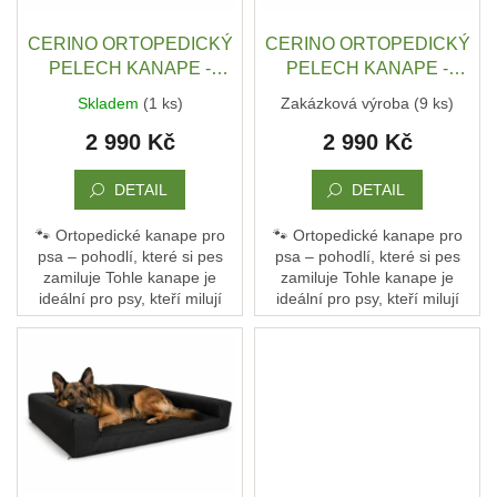
ů
o
DRUHÁ
d
CERINO ORTOPEDICKÝ
CERINO ORTOPEDICKÝ
ŠANCE
-
u
PELECH KANAPE -
PELECH KANAPE -
II
k
POHOVKA XL - TEXTILNÍ
POHOVKA XL - TEXTILNÍ
JAKOST
Skladem
(1 ks)
Zakázková výroba
(9 ks)
t
ZÁTĚŽOVÁ LÁTKA - 120
ZÁTĚŽOVÁ LÁTKA - 120
2 990 Kč
2 990 Kč
ů
PSÍ
x 90 x 10 - ANTRACIT
x 90 x 10 - BÉŽOVÁ
KLIKAŘI
PROUŽEK
DETAIL
DETAIL
CHYTRÁ
PSÍ
ZNÁMKA
🐾 Ortopedické kanape pro
🐾 Ortopedické kanape pro
MŮJDOG
psa – pohodlí, které si pes
psa – pohodlí, které si pes
zamiluje Tohle kanape je
zamiluje Tohle kanape je
PELECHY
ideální pro psy, kteří milují
ideální pro psy, kteří milují
NA
pohodlí a oporu. Není to jen
pohodlí a oporu. Není to jen
PALETY
pelech – je to jejich vlastní
pelech – je to jejich vlastní
gauč, kde...
gauč, kde...
MATRACE
A
PELECHY
DO
AUT
A
PŘEPRAVNÍCH
KLECÍ