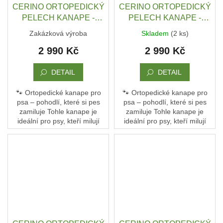
CERINO ORTOPEDICKÝ
CERINO ORTOPEDICKÝ
Obchodní
PELECH KANAPE -
PELECH KANAPE -
podmínky
POHOVKA XL - TEXTILNÍ
POHOVKA XL - TEXTILNÍ
Zakázková výroba
Skladem
(2 ks)
ZÁTĚŽOVÁ LÁTKA - 120
ZÁTĚŽOVÁ LÁTKA - 120
Doprava
2 990 Kč
2 990 Kč
x 90 x 10 - HNĚDÁ /
x 90 x 10 - MODRÁ /
a
platba
ČERNÁ
TMAVÁ
DETAIL
DETAIL
Měna
(CZK)
🐾 Ortopedické kanape pro
🐾 Ortopedické kanape pro
psa – pohodlí, které si pes
psa – pohodlí, které si pes
zamiluje Tohle kanape je
zamiluje Tohle kanape je
Přihlášení
ideální pro psy, kteří milují
ideální pro psy, kteří milují
pohodlí a oporu. Není to jen
pohodlí a oporu. Není to jen
pelech – je to jejich vlastní
pelech – je to jejich vlastní
gauč, kde...
gauč, kde...