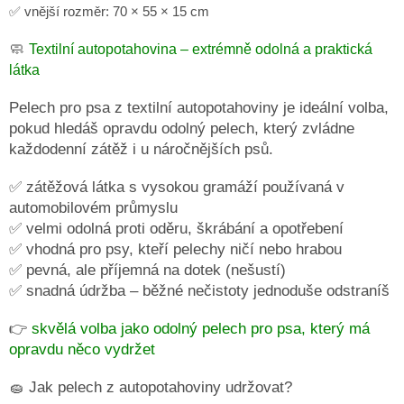
✅ vnější rozměr: 70 × 55 × 15 cm
ČMUCHACÍ
KOBEREČEK
🧼
Textilní autopotahovina – extrémně odolná a praktická
DEKY
látka
A
DOPLŇKY
Pelech pro psa z textilní autopotahoviny je ideální volba,
pokud hledáš opravdu odolný pelech, který zvládne
VODÍTKA
A
každodenní zátěž i u náročnějších psů.
OBOJKY
✅ zátěžová látka s vysokou gramáží používaná v
Napište
nám
automobilovém průmyslu
✅ velmi odolná proti oděru, škrábání a opotřebení
O
✅ vhodná pro psy, kteří pelechy ničí nebo hrabou
MĚ
A
✅ pevná, ale příjemná na dotek (nešustí)
ZNAČCE
CERINO
✅ snadná údržba – běžné nečistoty jednoduše odstraníš
Kontakty
👉
skvělá volba jako odolný pelech pro psa, který má
opravdu něco vydržet
Podmínky
ochrany
🧽 Jak pelech z autopotahoviny udržovat?
osobních
údajů