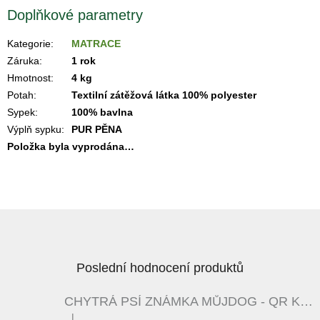
Doplňkové parametry
Kategorie
:
MATRACE
Záruka
:
1 rok
Hmotnost
:
4 kg
Potah
:
Textilní zátěžová látka 100% polyester
Sypek
:
100% bavlna
Výplň sypku
:
PUR PĚNA
Položka byla vyprodána…
Z
á
p
a
Poslední hodnocení produktů
t
í
CHYTRÁ PSÍ ZNÁMKA MŮJDOG - QR KÓD - ČERNÁ / BÍLÁ
|