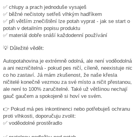
✅ chlupy a prach jednoduše vysaješ
Obchodní
✅ běžné nečistoty setřeš vlhkým hadříkem
podmínky
✅ při větším znečištění lze potah vyprat - jak se start o
Doprava
potah v detailním popisu produktu
a
✅ materiál dobře snáší každodenní používání
platba
💡 Důležité vědět:
Měna
(CZK)
Autopotahovina je extrémně odolná, ale není voděodolná
a ani nezničitelná - pokud pes ničí, cíleně, neexistuje nic
Přihlášení
co ho zastaví. Já mám zkušenost, že naše křesla
ničitelé konečně vezmou za své místo a ničit přestanou,
ale není to 100% zaručitelné. Také už většinou nechají
gauč gaučem a spokojeně si hoví ve svém.
👉 Pokud má pes inkontinenci nebo potřebuješ ochranu
proti vlhkosti, doporučuju zvolit:
✅ voděodolné prostěradlo