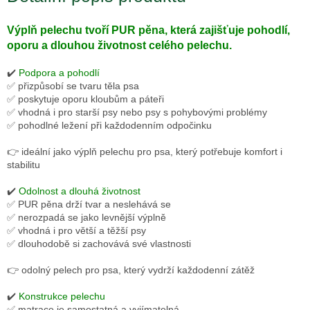
Výplň pelechu tvoří PUR pěna, která zajišťuje pohodlí,
oporu a dlouhou životnost celého pelechu.
✔️
Podpora a pohodlí
✅ přizpůsobí se tvaru těla psa
✅ poskytuje oporu kloubům a páteři
✅ vhodná i pro starší psy nebo psy s pohybovými problémy
✅ pohodlné ležení při každodenním odpočinku
👉 ideální jako výplň pelechu pro psa, který potřebuje komfort i
stabilitu
✔️
Odolnost a dlouhá životnost
✅ PUR pěna drží tvar a neslehává se
✅ nerozpadá se jako levnější výplně
✅ vhodná i pro větší a těžší psy
✅ dlouhodobě si zachovává své vlastnosti
👉 odolný pelech pro psa, který vydrží každodenní zátěž
✔️
Konstrukce pelechu
✅ matrace je samostatná a vyjímatelná