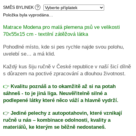
SMĚS BYLINEK
?
DRUHÁ
ŠANCE
Položka byla vyprodána…
-
II
JAKOST
Matrace Modena pro malá plemena psů ve velikosti
70x55x15 cm - textilní zátěžová látka
PSÍ
KLIKAŘI
Pohodlné místo, kde si pes rychle najde svou polohu,
uvelebí se… a má klid.
CHYTRÁ
PSÍ
ZNÁMKA
Každý kus šiju ručně v České republice v naší šicí dílně
MŮJDOG
s důrazem na poctivé zpracování a dlouhou životnost.
PELECHY
NA
👉
Kvalitu poznáš a to okamžitě až si na potah
PALETY
sáhneš - to je jiná liga. Neuvěřitelně silné a
podlepené látky které něco váží a hlavně vydrží.
MATRACE
A
PELECHY
👉
Jediné pelechy z autopotahovin, které vznikají
DO
AUT
ručně u nás – kombinace odolnosti, kvality a
A
PŘEPRAVNÍCH
materiálů, ke kterým se běžně nedostaneš.
KLECÍ