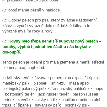
✅ pratelnou podložku pod potah
👉 obojí máme běžně v nabídce
👉 Odolný pelech pro psa, který zvládne každodenní
zátěž a vydrží výrazně déle než běžné látky, a to
výrazně myslím roky a roky...
👉
Kdyby bylo třeba nemusíš kupovat nový pelech –
potahy, výplně i jednotlivé části u nás kdykoliv
dokoupíš.
Tento pelech je ideální pro malá plemena a menší střední
plemena psů, například:
jorkšírský teriér · čivava · pomeranian (trpasličí špic) ·
maltézský psík · bišonek · shih-tzu · lhasa apso ·
pekingský palácový psík · francouzský buldoček · mops
· bostonský teriér · jack russell teriér · parson russell
teriér · jezevčík · italský chrtík · papillon (kontinentální
trpasličí španěl) · havanský psík · boloňský psík ·