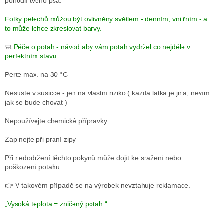
pohodlí tvého psa.
Fotky pelechů můžou být ovlivněny světlem - denním, vnitřním - a
to může lehce zkreslovat barvy.
🧼
Péče o potah - návod aby vám potah vydržel co nejdéle v
perfektním stavu.
Perte max. na 30 °C
Nesušte v sušičce - jen na vlastní riziko ( každá látka je jiná, nevím
jak se bude chovat )
Nepoužívejte chemické přípravky
Zapínejte při praní zipy
Při nedodržení těchto pokynů může dojít ke sražení nebo
poškození potahu.
👉 V takovém případě se na výrobek nevztahuje reklamace.
„Vysoká teplota = zničený potah “