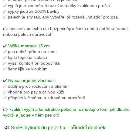
✅ výplň je rovnoměrně rozložená díky kvalitnímu prošití
✅ sypky jsou ze 100% bavlny
✅ pelech je šitý tak, aby vytvářel přirozené „hnízdo“ pro psa
👉 pes se v pelechu cítí bezpečněji a často nemá potřebu hrabat
nebo si pelech upravovat
✔️
Výška matrace 15 cm
✅ pes neleží přímo na zemi
✅ lepší tepelná izolace
✅ vyšší komfort při odpočinku
✅ šetrnější ke kloubům
✔️
Hypoalergenní vlastnosti
✅ odolná proti roztočům a plísním
✅ vhodná pro psy s citlivou kůží
✅ přispívá k čistému a zdravému prostředí
👉
kvalitní výplň a konstrukce pelechu rozhodují o tom, jak dlouho
vydrží a jak se v něm pes cítí
🌿
Směs bylinek do pelechu – přírodní doplněk