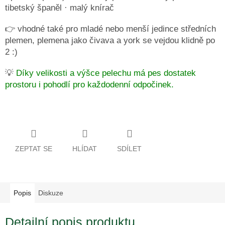
tibetský španěl · malý knírač
👉 vhodné také pro mladé nebo menší jedince středních
plemen, plemena jako čivava a york se vejdou klidně po
2 :)
💡
Díky velikosti a výšce pelechu má pes dostatek
prostoru i pohodlí pro každodenní odpočinek.
ZEPTAT SE
HLÍDAT
SDÍLET
Popis
Diskuze
Detailní popis produktu