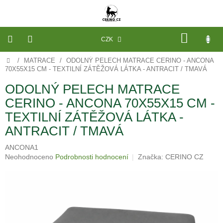
Přejít
na
obsah
NÁKU
CZK
KOŠÍK
Domů
/
MATRACE
/
ODOLNÝ PELECH MATRACE CERINO - ANCONA
VÝROBA
NA
70X55X15 CM - TEXTILNÍ ZÁTĚŽOVÁ LÁTKA - ANTRACIT / TMAVÁ
MÍRU
ODOLNÝ PELECH MATRACE
PELECHY
CERINO - ANCONA 70X55X15 CM -
A
PODLOŽKY
TEXTILNÍ ZÁTĚŽOVÁ LÁTKA -
NA
MÍRU
ANTRACIT / TMAVÁ
DO
KLECE
ANCONA1
Průměrné
Neohodnoceno
Podrobnosti hodnocení
Značka:
CERINO CZ
PROSTĚRADLA
A
hodnocení
OCHRANA
produktu
MATRACÍ
je
0,0
NÁHRADNÍ
z
POTAHY
A
5
VÝPLNĚ
hvězdiček.