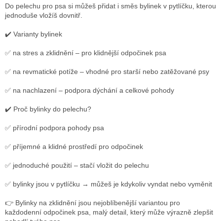
Do pelechu pro psa si můžeš přidat i směs bylinek v pytlíčku, kterou
jednoduše vložíš dovnitř.
✔️ Varianty bylinek
✅ na stres a zklidnění – pro klidnější odpočinek psa
✅ na revmatické potíže – vhodné pro starší nebo zatěžované psy
✅ na nachlazení – podpora dýchání a celkové pohody
✔️ Proč bylinky do pelechu?
✅ přírodní podpora pohody psa
✅ příjemné a klidné prostředí pro odpočinek
✅ jednoduché použití – stačí vložit do pelechu
✅ bylinky jsou v pytlíčku → můžeš je kdykoliv vyndat nebo vyměnit
👉 Bylinky na zklidnění jsou nejoblíbenější variantou pro
každodenní odpočinek psa, m
alý detail, který může výrazně zlepšit