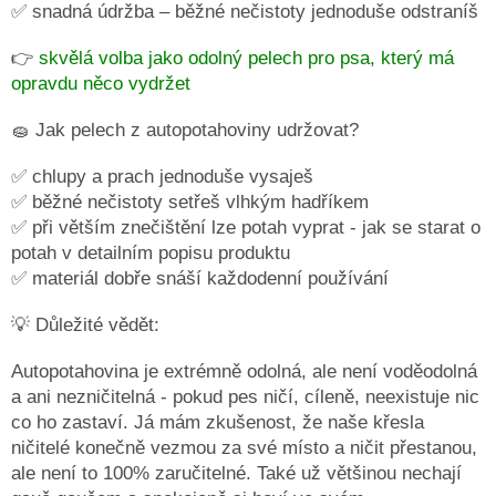
✅ snadná údržba – běžné nečistoty jednoduše odstraníš
Obchodní
podmínky
👉
skvělá volba jako odolný pelech pro psa, který má
opravdu něco vydržet
Doprava
a
🧽 Jak pelech z autopotahoviny udržovat?
platba
Měna
✅ chlupy a prach jednoduše vysaješ
(CZK)
✅ běžné nečistoty setřeš vlhkým hadříkem
✅ při větším znečištění lze potah vyprat - jak se starat o
Přihlášení
potah v detailním popisu produktu
✅ materiál dobře snáší každodenní používání
💡 Důležité vědět:
Autopotahovina je extrémně odolná, ale není voděodolná
a ani nezničitelná - pokud pes ničí, cíleně, neexistuje nic
co ho zastaví. Já mám zkušenost, že naše křesla
ničitelé konečně vezmou za své místo a ničit přestanou,
ale není to 100% zaručitelné. Také už většinou nechají