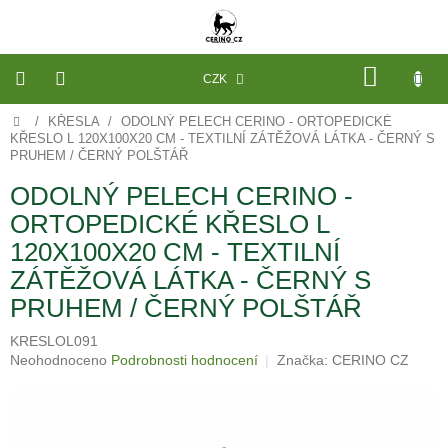
Přejít
na
obsah
NÁKU
CZK
KOŠÍK
Domů
/
KŘESLA
/
ODOLNÝ PELECH CERINO - ORTOPEDICKÉ
VÝROBA
NA
KŘESLO L 120X100X20 CM - TEXTILNÍ ZÁTĚŽOVÁ LÁTKA - ČERNÝ S
MÍRU
PRUHEM / ČERNÝ POLŠTÁŘ
ODOLNÝ PELECH CERINO -
PELECHY
A
ORTOPEDICKÉ KŘESLO L
PODLOŽKY
NA
120X100X20 CM - TEXTILNÍ
MÍRU
DO
ZÁTĚŽOVÁ LÁTKA - ČERNÝ S
KLECE
PRUHEM / ČERNÝ POLŠTÁŘ
PROSTĚRADLA
A
KRESLOL091
OCHRANA
MATRACÍ
Průměrné
Neohodnoceno
Podrobnosti hodnocení
Značka:
CERINO CZ
hodnocení
produktu
NÁHRADNÍ
POTAHY
je
A
0,0
VÝPLNĚ