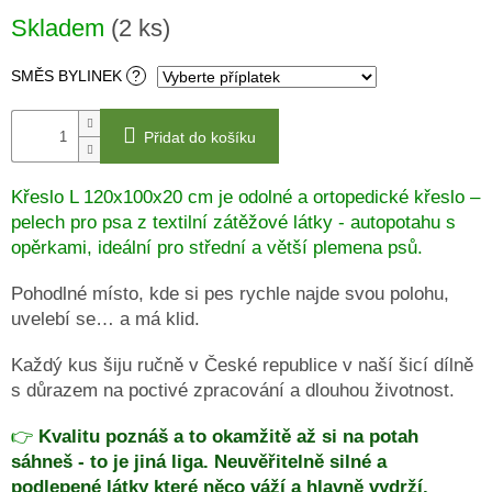
Měrná
Skladem
(2 ks)
cena:
DRUHÁ
ŠANCE
-
SMĚS BYLINEK
?
II
JAKOST
Přidat do košíku
PSÍ
KLIKAŘI
Křeslo L 120x100x20 cm je odolné a ortopedické křeslo –
CHYTRÁ
PSÍ
pelech pro psa z textilní zátěžové látky - autopotahu s
ZNÁMKA
MŮJDOG
opěrkami, ideální pro střední a větší plemena psů.
PELECHY
Pohodlné místo, kde si pes rychle najde svou polohu,
NA
uvelebí se… a má klid.
PALETY
MATRACE
Každý kus šiju ručně v České republice v naší šicí dílně
A
s důrazem na poctivé zpracování a dlouhou životnost.
PELECHY
DO
AUT
👉
Kvalitu poznáš a to okamžitě až si na potah
A
PŘEPRAVNÍCH
sáhneš - to je jiná liga. Neuvěřitelně silné a
KLECÍ
podlepené látky které něco váží a hlavně vydrží.