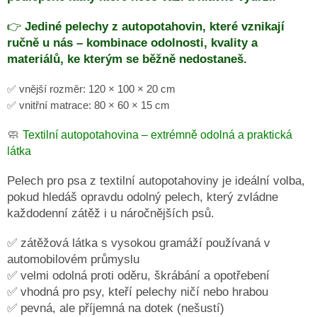
ČMUCHACÍ
KOBEREČEK
👉
Jediné pelechy z autopotahovin, které vznikají
ručně u nás – kombinace odolnosti, kvality a
DEKY
materiálů, ke kterým se běžně nedostaneš.
A
DOPLŇKY
✅ vnější rozměr: 120 × 100 × 20 cm
VODÍTKA
✅ vnitřní matrace: 80 × 60 × 15 cm
A
OBOJKY
🧼
Textilní autopotahovina – extrémně odolná a praktická
Napište
látka
nám
Pelech pro psa z textilní autopotahoviny je ideální volba,
O
pokud hledáš opravdu odolný pelech, který zvládne
MĚ
A
každodenní zátěž i u náročnějších psů.
ZNAČCE
CERINO
✅ zátěžová látka s vysokou gramáží používaná v
Kontakty
automobilovém průmyslu
✅ velmi odolná proti oděru, škrábání a opotřebení
Podmínky
✅ vhodná pro psy, kteří pelechy ničí nebo hrabou
ochrany
osobních
✅ pevná, ale příjemná na dotek (nešustí)
údajů