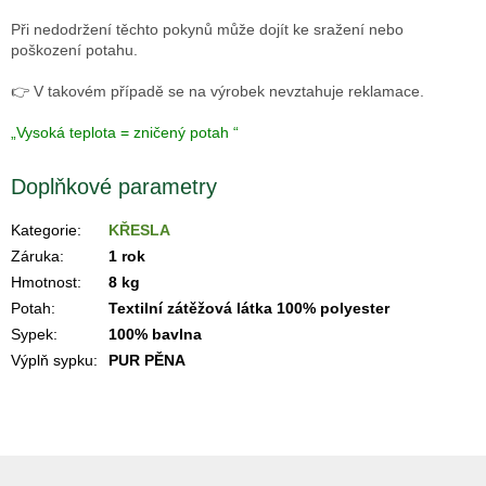
Při nedodržení těchto pokynů může dojít ke sražení nebo
poškození potahu.
👉 V takovém případě se na výrobek nevztahuje reklamace.
„Vysoká teplota = zničený potah “
Doplňkové parametry
Kategorie
:
KŘESLA
Záruka
:
1 rok
Hmotnost
:
8 kg
Potah
:
Textilní zátěžová látka 100% polyester
Sypek
:
100% bavlna
Výplň sypku
:
PUR PĚNA
Z