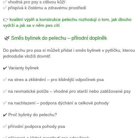
✅ vhodná pro psy s citlivou kůží
✅ přispívá k čistému a zdravému prostředí
👉
kvalitní výplň a konstrukce pelechu rozhodují o tom, jak dlouho
vydrží a jak se v něm pes cítí
🌿
Směs bylinek do pelechu – přírodní doplněk
Do pelechu pro psa si můžeš přidat i směs bylinek v pytlíčku, kterou
jednoduše vložíš dovnitř.
✔️ Varianty bylinek
✅ na stres a zklidnění – pro klidnější odpočinek psa
✅ na revmatické potíže – vhodné pro starší nebo zatěžované psy
✅ na nachlazení – podpora dýchání a celkové pohody
✔️ Proč bylinky do pelechu?
✅ přírodní podpora pohody psa