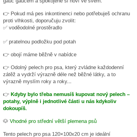
gauč gaučem a spokojeně si hoví ve svém.
👉 Pokud má pes inkontinenci nebo potřebuješ ochranu
proti vlhkosti, doporučuju zvolit:
✅ voděodolné prostěradlo
✅ pratelnou podložku pod potah
👉 obojí máme běžně v nabídce
👉 Odolný pelech pro psa, který zvládne každodenní
zátěž a vydrží výrazně déle než běžné látky, a to
výrazně myslím roky a roky...
👉
Kdyby bylo třeba nemusíš kupovat nový pelech –
potahy, výplně i jednotlivé části u nás kdykoliv
dokoupíš.
🐶
Vhodné pro střední větší plemena psů
Tento pelech pro psa 120×100x20 cm je ideální