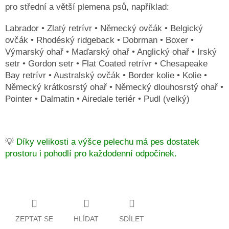
pro střední a větší plemena psů, například:
Labrador • Zlatý retrívr • Německý ovčák • Belgický
ovčák • Rhodéský ridgeback • Dobrman • Boxer •
Výmarský ohař • Maďarský ohař • Anglický ohař • Irský
setr • Gordon setr • Flat Coated retrívr • Chesapeake
Bay retrívr • Australský ovčák • Border kolie • Kolie •
Německý krátkosrstý ohař • Německý dlouhosrstý ohař •
Pointer • Dalmatin • Airedale teriér • Pudl (velký)
💡
Díky velikosti a výšce pelechu má pes dostatek
prostoru i pohodlí pro každodenní odpočinek.
ZEPTAT SE
HLÍDAT
SDÍLET