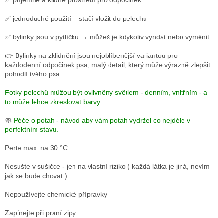
✅ příjemné a klidné prostředí pro odpočinek
✅ jednoduché použití – stačí vložit do pelechu
✅ bylinky jsou v pytlíčku → můžeš je kdykoliv vyndat nebo vyměnit
👉 Bylinky na zklidnění jsou nejoblíbenější variantou pro
každodenní odpočinek psa, m
alý detail, který může výrazně zlepšit
pohodlí tvého psa.
Fotky pelechů můžou být ovlivněny světlem - denním, vnitřním - a
to může lehce zkreslovat barvy.
🧼
Péče o potah - návod aby vám potah vydržel co nejdéle v
perfektním stavu.
Perte max. na 30 °C
Nesušte v sušičce - jen na vlastní riziko ( každá látka je jiná, nevím
jak se bude chovat )
Nepoužívejte chemické přípravky
Zapínejte při praní zipy