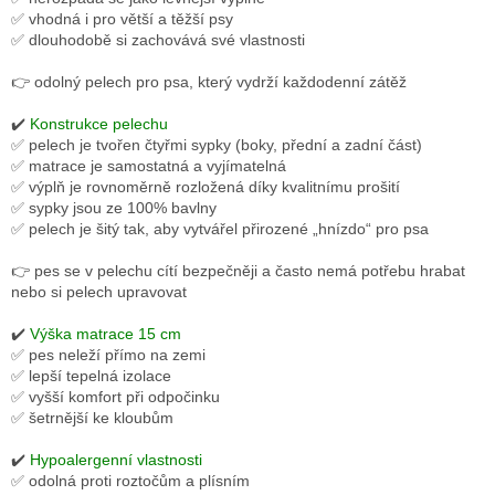
✅ vhodná i pro větší a těžší psy
✅ dlouhodobě si zachovává své vlastnosti
👉 odolný pelech pro psa, který vydrží každodenní zátěž
✔️
Konstrukce pelechu
✅ pelech je tvořen čtyřmi sypky (boky, přední a zadní část)
✅ matrace je samostatná a vyjímatelná
✅ výplň je rovnoměrně rozložená díky kvalitnímu prošití
✅ sypky jsou ze 100% bavlny
✅ pelech je šitý tak, aby vytvářel přirozené „hnízdo“ pro psa
👉 pes se v pelechu cítí bezpečněji a často nemá potřebu hrabat
nebo si pelech upravovat
✔️
Výška matrace 15 cm
✅ pes neleží přímo na zemi
✅ lepší tepelná izolace
✅ vyšší komfort při odpočinku
✅ šetrnější ke kloubům
✔️
Hypoalergenní vlastnosti
✅ odolná proti roztočům a plísním