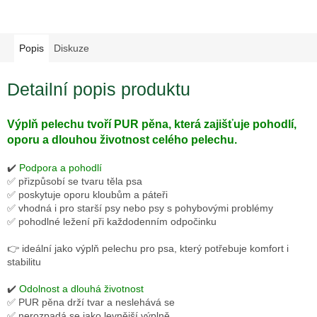
Popis
Diskuze
Detailní popis produktu
Výplň pelechu tvoří PUR pěna, která zajišťuje pohodlí,
oporu a dlouhou životnost celého pelechu.
✔️
Podpora a pohodlí
✅ přizpůsobí se tvaru těla psa
✅ poskytuje oporu kloubům a páteři
✅ vhodná i pro starší psy nebo psy s pohybovými problémy
✅ pohodlné ležení při každodenním odpočinku
👉 ideální jako výplň pelechu pro psa, který potřebuje komfort i
stabilitu
✔️
Odolnost a dlouhá životnost
✅ PUR pěna drží tvar a neslehává se
✅ nerozpadá se jako levnější výplně