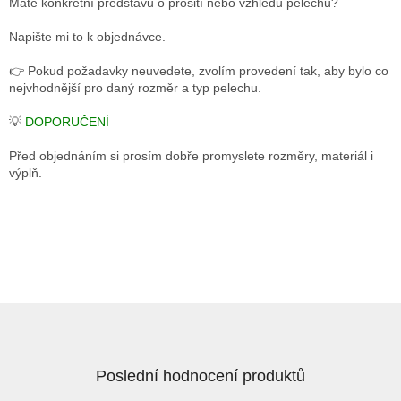
Máte konkrétní představu o prošití nebo vzhledu pelechu?
Napište mi to k objednávce.
👉 Pokud požadavky neuvedete, zvolím provedení tak, aby bylo co
nejvhodnější pro daný rozměr a typ pelechu.
💡
DOPORUČENÍ
Před objednáním si prosím dobře promyslete rozměry, materiál i
výplň.
Z
á
p
a
Poslední hodnocení produktů
t