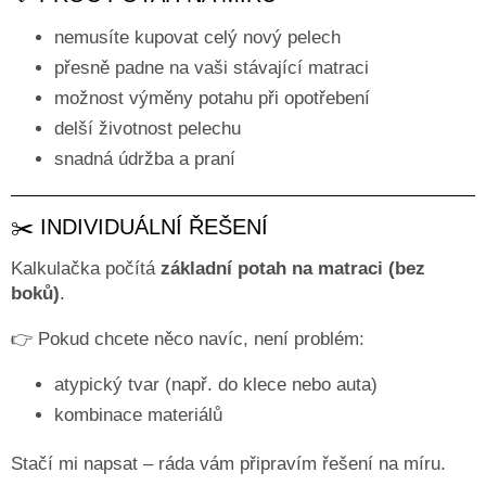
nemusíte kupovat celý nový pelech
Obchodní
podmínky
přesně padne na vaši stávající matraci
Doprava
možnost výměny potahu při opotřebení
a
platba
delší životnost pelechu
snadná údržba a praní
Měna
(CZK)
✂️ INDIVIDUÁLNÍ ŘEŠENÍ
Přihlášení
Kalkulačka počítá
základní potah na matraci (bez
boků)
.
👉 Pokud chcete něco navíc, není problém:
atypický tvar (např. do klece nebo auta)
kombinace materiálů
Stačí mi napsat – ráda vám připravím řešení na míru.