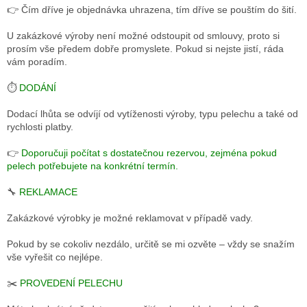
👉 Čím dříve je objednávka uhrazena, tím dříve se pouštím do šití.
U zakázkové výroby není možné odstoupit od smlouvy, proto si
prosím vše předem dobře promyslete. Pokud si nejste jistí, ráda
vám poradím.
⏱️
DODÁNÍ
Dodací lhůta se odvíjí od vytíženosti výroby, typu pelechu a také od
rychlosti platby.
👉
Doporučuji počítat s dostatečnou rezervou, zejména pokud
pelech potřebujete na konkrétní termín.
🔧
REKLAMACE
Zakázkové výrobky je možné reklamovat v případě vady.
Pokud by se cokoliv nezdálo, určitě se mi ozvěte – vždy se snažím
vše vyřešit co nejlépe.
✂️
PROVEDENÍ PELECHU