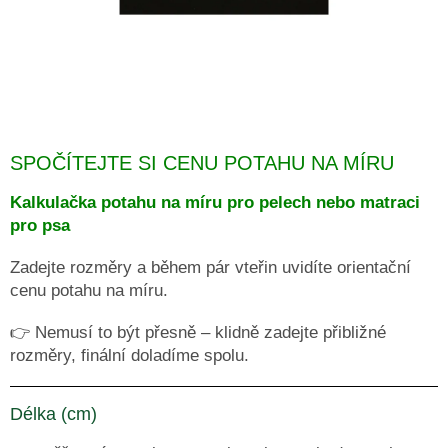
AKCE
A
VÝPRODEJ
KULATÉ
A
OVÁLNÉ
PELECHY
SPOČÍTEJTE SI CENU POTAHU NA MÍRU
ORTOPEDICKÉ
PELECHY
Kalkulačka potahu na míru pro pelech nebo matraci
pro psa
MATRACE
Zadejte rozměry a během pár vteřin uvidíte orientační
KŘESLA
cenu potahu na míru.
KANAPE
👉 Nemusí to být přesně – klidně zadejte přibližné
rozměry, finální doladíme spolu.
MATRACE
Z
PAMĚŤOVÉ
PĚNY
Délka (cm)
AUTOPELECHY