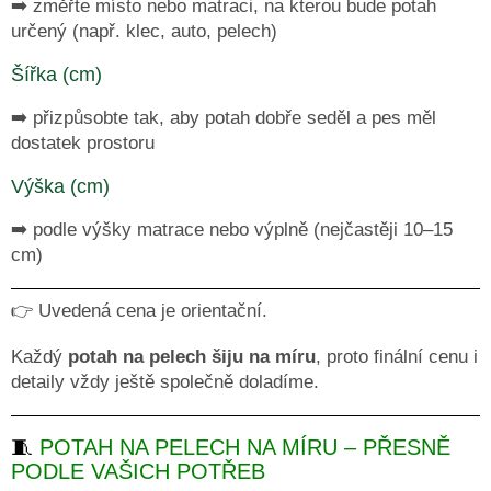
➡️ změřte místo nebo matraci, na kterou bude potah
určený (např. klec, auto, pelech)
DRUHÁ
ŠANCE
-
Šířka (cm)
II
JAKOST
➡️ přizpůsobte tak, aby potah dobře seděl a pes měl
PSÍ
dostatek prostoru
KLIKAŘI
Výška (cm)
CHYTRÁ
PSÍ
➡️ podle výšky matrace nebo výplně (nejčastěji 10–15
ZNÁMKA
MŮJDOG
cm)
PELECHY
NA
👉 Uvedená cena je orientační.
PALETY
Každý
potah na pelech šiju na míru
, proto finální cenu i
MATRACE
A
detaily vždy ještě společně doladíme.
PELECHY
DO
AUT
A
🧵
POTAH NA PELECH NA MÍRU – PŘESNĚ
PŘEPRAVNÍCH
PODLE VAŠICH POTŘEB
KLECÍ