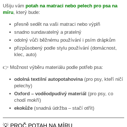
Ušiju vám
potah na matraci nebo pelech pro psa na
ČMUCHACÍ
KOBEREČEK
míru
, který bude:
DEKY
přesně sedět na vaši matraci nebo výplň
A
DOPLŇKY
snadno sundavatelný a pratelný
odolný vůči běžnému používání i psím drápkům
VODÍTKA
A
přizpůsobený podle stylu používání (domácnost,
OBOJKY
klec, auto)
Napište
nám
👉 Možnost výběru materiálu podle potřeb psa:
O
odolná textilní autopotahovina
(pro psy, kteří ničí
MĚ
A
pelechy)
ZNAČCE
CERINO
Oxford – voděodpudivý materiál
(pro psy, co
chodí mokří)
Kontakty
ekokůže
(snadná údržba – stačí otřít)
Podmínky
ochrany
osobních
💡 PROČ POTAH NA MÍRU
údajů