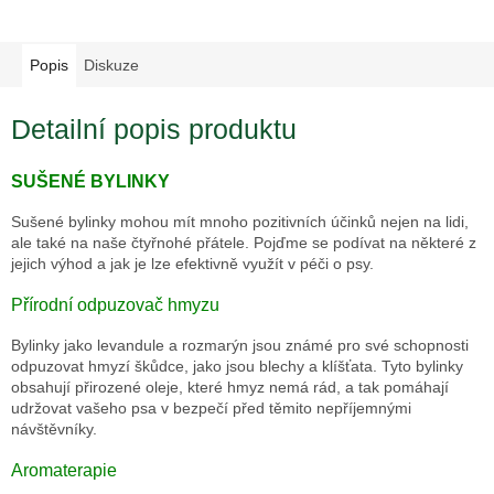
Popis
Diskuze
Detailní popis produktu
SUŠENÉ BYLINKY
Sušené bylinky mohou mít mnoho pozitivních účinků nejen na lidi,
ale také na naše čtyřnohé přátele. Pojďme se podívat na některé z
jejich výhod a jak je lze efektivně využít v péči o psy.
Přírodní odpuzovač hmyzu
Bylinky jako
levandule
a
rozmarýn
jsou známé pro své schopnosti
odpuzovat hmyzí škůdce, jako jsou blechy a klíšťata. Tyto bylinky
obsahují přirozené oleje, které hmyz nemá rád, a tak pomáhají
udržovat vašeho psa v bezpečí před těmito nepříjemnými
návštěvníky.
Aromaterapie