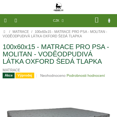
Přejít
na
obsah
NÁKU
CZK
KOŠÍK
Domů
/
MATRACE
/
100x60x15 - MATRACE PRO PSA - MOLITAN -
VÝROBA
NA
VODĚODPUDIVÁ LÁTKA OXFORD ŠEDÁ TLAPKA
MÍRU
100x60x15 - MATRACE PRO PSA -
PELECHY
MOLITAN - VODĚODPUDIVÁ
A
PODLOŽKY
LÁTKA OXFORD ŠEDÁ TLAPKA
NA
MÍRU
DO
MATRACE
KLECE
Průměrné
Neohodnoceno
Podrobnosti hodnocení
Akce
Výprodej
hodnocení
PROSTĚRADLA
produktu
A
OCHRANA
je
MATRACÍ
0,0
z
NÁHRADNÍ
5
POTAHY
hvězdiček.
A
VÝPLNĚ