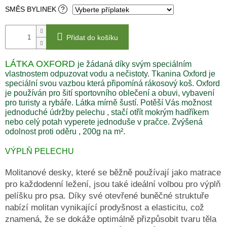
SMĚS BYLINEK
?
DRUHÁ
ŠANCE
-
II
Přidat do košíku
JAKOST
LÁTKA OXFORD
je žádaná díky svým speciálním
PSÍ
KLIKAŘI
vlastnostem odpuzovat vodu a nečistoty. Tkanina Oxford je
speciální svou vazbou která připomíná rákosový koš. Oxford
CHYTRÁ
je používán pro šití sportovního oblečení a obuvi, vybavení
PSÍ
pro turisty a rybáře. Látka mírně šustí. Potěší Vás možnost
ZNÁMKA
jednoduché údržby pelechu , stačí otřít mokrým hadříkem
MŮJDOG
nebo celý potah vyperete jednoduše v pračce. Zvýšená
odolnost proti oděru , 200g na m².
PELECHY
NA
PALETY
VÝPLŇ PELECHU
MATRACE
Molitanové desky, které se běžně používají jako matrace
A
PELECHY
pro každodenní ležení, jsou také ideální volbou pro výplň
DO
pelíšku pro psa. Díky své otevřené buněčné struktuře
AUT
A
nabízí molitan vynikající prodyšnost a elasticitu, což
PŘEPRAVNÍCH
KLECÍ
znamená, že se dokáže optimálně přizpůsobit tvaru těla