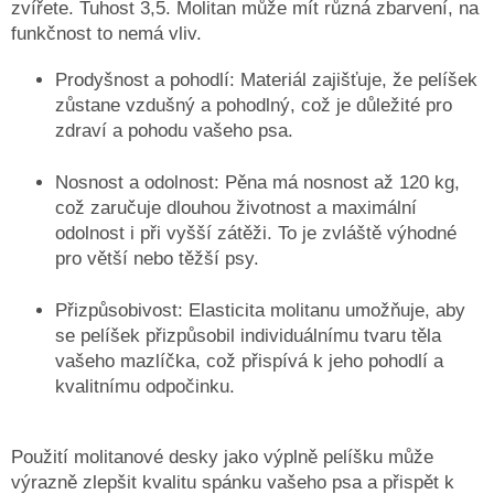
zvířete. Tuhost 3,5. Molitan může mít různá zbarvení, na
ČMUCHACÍ
funkčnost to nemá vliv.
KOBEREČEK
Prodyšnost a pohodlí
: Materiál zajišťuje, že pelíšek
DEKY
A
zůstane vzdušný a pohodlný, což je důležité pro
DOPLŇKY
zdraví a pohodu vašeho psa.
VODÍTKA
A
Nosnost a odolnost
: Pěna má nosnost až 120 kg,
OBOJKY
což zaručuje dlouhou životnost a maximální
odolnost i při vyšší zátěži. To je zvláště výhodné
Napište
nám
pro větší nebo těžší psy.
O
MĚ
Přizpůsobivost
: Elasticita molitanu umožňuje, aby
A
se pelíšek přizpůsobil individuálnímu tvaru těla
ZNAČCE
CERINO
vašeho mazlíčka, což přispívá k jeho pohodlí a
kvalitnímu odpočinku.
Kontakty
Podmínky
Použití molitanové desky jako výplně pelíšku může
ochrany
osobních
výrazně zlepšit kvalitu spánku vašeho psa a přispět k
údajů