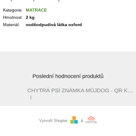
Kategorie
:
MATRACE
Hmotnost
:
2 kg
Materiál
:
voděodpudivá látka oxford
Z
á
p
a
Poslední hodnocení produktů
t
í
CHYTRÁ PSÍ ZNÁMKA MŮJDOG - QR KÓD - ČERNÁ / BÍLÁ
|
Hodnocení produktu je 5 z 5 hvězdiček.
Vytvořil Shoptet
&