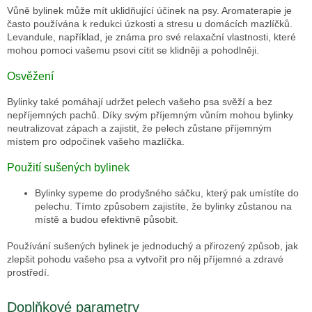
Vůně bylinek může mít
uklidňující účinek
na psy. Aromaterapie je
často používána k redukci úzkosti a stresu u domácích mazlíčků.
Levandule, například, je známa pro své relaxační vlastnosti, které
mohou pomoci vašemu psovi cítit se klidněji a pohodlněji.
Osvěžení
Bylinky také pomáhají udržet pelech vašeho psa
svěží a bez
nepříjemných pachů
. Díky svým příjemným vůním mohou bylinky
neutralizovat zápach a zajistit, že pelech zůstane příjemným
místem pro odpočinek vašeho mazlíčka.
Použití sušených bylinek
Bylinky sypeme do prodyšného
sáčku
, který pak umístíte do
pelechu. Tímto způsobem zajistíte, že bylinky zůstanou na
místě a budou efektivně působit.
Používání sušených bylinek je jednoduchý a přirozený způsob, jak
zlepšit pohodu vašeho psa a vytvořit pro něj příjemné a zdravé
prostředí.
Doplňkové parametry