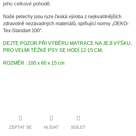
jeho celkové pohodě.
Obchodní
podmínky
Naše pelechy jsou ryze česká výroba z nejkvalitnějších
zdravotně nezávadných materiálů, splňující normy „OEKO-
Doprava
Tex-Standart 100“.
a
platba
DEJTE POZOR PŘI VÝBĚRU MATRACE NA JEJÍ VÝŠKU,
Měna
PRO VELMI TĚŽKÉ PSY SE HODÍ 12-15 CM.
(CZK)
ROZMĚR : 100 x 60 x 15 cm
Přihlášení
ZEPTAT SE
HLÍDAT
SDÍLET