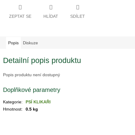
DRUHÁ
ŠANCE
ZEPTAT SE
HLÍDAT
SDÍLET
-
II
JAKOST
PSÍ
KLIKAŘI
Popis
Diskuze
CHYTRÁ
Detailní popis produktu
PSÍ
ZNÁMKA
MŮJDOG
Popis produktu není dostupný
PELECHY
NA
PALETY
Doplňkové parametry
MATRACE
Kategorie
:
PSÍ KLIKAŘI
A
PELECHY
Hmotnost
:
0.5 kg
DO
AUT
A
PŘEPRAVNÍCH
KLECÍ