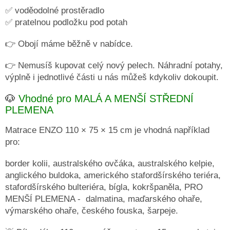
✅ voděodolné prostěradlo
✅ pratelnou podložku pod potah
👉 Obojí máme běžně v nabídce.
👉 Nemusíš kupovat celý nový pelech. Náhradní potahy,
výplně i jednotlivé části u nás můžeš kdykoliv dokoupit.
🐶
Vhodné pro MALÁ A MENŠÍ STŘEDNÍ
PLEMENA
Matrace ENZO 110 × 75 × 15 cm je vhodná například
pro:
border kolii, australského ovčáka, australského kelpie,
anglického buldoka, amerického stafordšírského teriéra,
stafordšírského bulteriéra, bígla, kokršpaněla, PRO
MENŠÍ PLEMENA - dalmatina, maďarského ohaře,
výmarského ohaře, českého fouska, šarpeje.