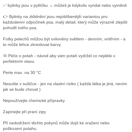
✅ bylinky jsou v pytlíčku → můžeš je kdykoliv vyndat nebo vyměnit
👉 Bylinky na zklidnění jsou nejoblíbenější variantou pro
každodenní odpočinek psa, m
alý detail, který může výrazně zlepšit
pohodlí tvého psa.
Fotky pelechů můžou být ovlivněny světlem - denním, vnitřním - a
to může lehce zkreslovat barvy.
🧼 Péče o potah - návod aby vám potah vydržel co nejdéle v
perfektním stavu.
Perte max. na 30 °C
Nesušte v sušičce - jen na vlastní riziko ( každá látka je jiná, nevím
jak se bude chovat )
Nepoužívejte chemické přípravky
Zapínejte při praní zipy
Při nedodržení těchto pokynů může dojít ke sražení nebo
poškození potahu.