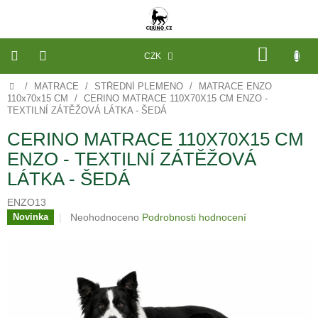
Přejít
na
obsah
NÁKU
CZK
KOŠÍK
Domů
/
MATRACE
/
STŘEDNÍ PLEMENO
/
MATRACE ENZO
VÝROBA
NA
110x70x15 CM
/
CERINO MATRACE 110X70X15 CM ENZO -
MÍRU
TEXTILNÍ ZÁTĚŽOVÁ LÁTKA - ŠEDÁ
CERINO MATRACE 110X70X15 CM
PELECHY
A
ENZO - TEXTILNÍ ZÁTĚŽOVÁ
PODLOŽKY
NA
LÁTKA - ŠEDÁ
MÍRU
DO
KLECE
ENZO13
Průměrné
Neohodnoceno
Podrobnosti hodnocení
Novinka
PROSTĚRADLA
hodnocení
A
produktu
OCHRANA
MATRACÍ
je
0,0
NÁHRADNÍ
z
POTAHY
5
A
hvězdiček.
VÝPLNĚ