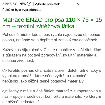
SMĚS BYLINEK
?
DRUHÁ
Položka byla vyprodána…
ŠANCE
-
II
Matrace ENZO pro psa 110 × 75 × 15
JAKOST
cm – textilní zátěžová látka
PSÍ
KLIKAŘI
Pohodlné místo, kde si pes rychle najde svou oblíbenou
polohu, natáhne se a dopřeje si zasloužený odpočinek.
CHYTRÁ
PSÍ
ZNÁMKA
Každý kus šiju ručně v České republice v naší šicí dílně
MŮJDOG
s důrazem na poctivé zpracování, kvalitní materiály a
dlouhou životnost.
PELECHY
NA
PALETY
👉 Kvalitu poznáš okamžitě na první dotek. Silné látky s
vysokou gramáží, které něco vydrží a rozhodně
MATRACE
A
nepůsobí jako běžné tenké potahové materiály.
PELECHY
DO
AUT
👉 Jedny z mála ručně šitých matrací z autopotahovin u
A
nás – spojení odolnosti, komfortu a materiálů, ke kterým
PŘEPRAVNÍCH
KLECÍ
se běžně nedostaneš.