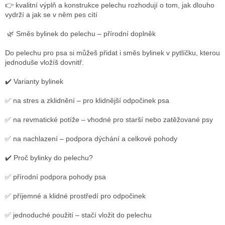
👉
kvalitní výplň a konstrukce pelechu rozhodují o tom, jak dlouho
vydrží a jak se v něm pes cítí
🌿
Směs bylinek do pelechu – přírodní doplněk
Do pelechu pro psa si můžeš přidat i směs bylinek v pytlíčku, kterou
jednoduše vložíš dovnitř.
✔️ Varianty bylinek
✅ na stres a zklidnění – pro klidnější odpočinek psa
✅ na revmatické potíže – vhodné pro starší nebo zatěžované psy
✅ na nachlazení – podpora dýchání a celkové pohody
✔️ Proč bylinky do pelechu?
✅ přírodní podpora pohody psa
✅ příjemné a klidné prostředí pro odpočinek
✅ jednoduché použití – stačí vložit do pelechu