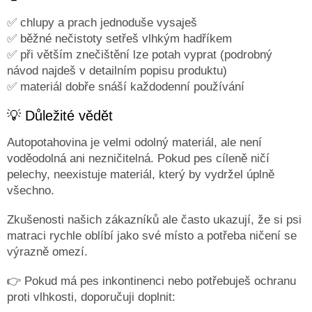
✅ chlupy a prach jednoduše vysaješ
Obchodní
podmínky
✅ běžné nečistoty setřeš vlhkým hadříkem
✅ při větším znečištění lze potah vyprat (podrobný
Doprava
návod najdeš v detailním popisu produktu)
a
platba
✅ materiál dobře snáší každodenní používání
Měna
💡 Důležité vědět
(CZK)
Autopotahovina je velmi odolný materiál, ale není
Přihlášení
voděodolná ani nezničitelná. Pokud pes cíleně ničí
pelechy, neexistuje materiál, který by vydržel úplně
všechno.
Zkušenosti našich zákazníků ale často ukazují, že si psi
matraci rychle oblíbí jako své místo a potřeba ničení se
výrazně omezí.
👉 Pokud má pes inkontinenci nebo potřebuješ ochranu
proti vlhkosti, doporučuji doplnit: