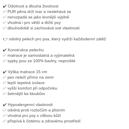
✔️
Odolnost a dlouhá životnost
✅ PUR pěna drží tvar a neslehává se
✅ nerozpadá se jako levnější výplně
✅ vhodná i pro větší a těžší psy
✅ dlouhodobě si zachovává své vlastnosti
👉 odolný pelech pro psa, který vydrží každodenní zátěž
✔️
Konstrukce pelechu
✅ matrace je samostatná a vyjímatelná
✅ sypky jsou ze 100% bavlny, neprošité
✔️
Výška matrace 15 cm
✅ pes neleží přímo na zemi
✅ lepší tepelná izolace
✅ vyšší komfort při odpočinku
✅ šetrnější ke kloubům
✔️
Hypoalergenní vlastnosti
✅ odolná proti roztočům a plísním
✅ vhodná pro psy s citlivou kůží
✅ přispívá k čistému a zdravému prostředí