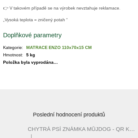
👉 V takovém případě se na výrobek nevztahuje reklamace.
„Vysoká teplota = zničený potah “
Doplňkové parametry
Kategorie
:
MATRACE ENZO 110x70x15 CM
Hmotnost
:
5 kg
Položka byla vyprodána…
Z
á
p
a
Poslední hodnocení produktů
t
í
CHYTRÁ PSÍ ZNÁMKA MŮJDOG - QR KÓD - ČERNÁ / BÍLÁ
|
Hodnocení produktu je 5 z 5 hvězdiček.