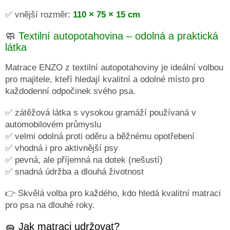
ČMUCHACÍ
✅ vnější rozměr:
110 × 75 × 15 cm
KOBEREČEK
🧼
Textilní autopotahovina – odolná a praktická
DEKY
A
látka
DOPLŇKY
Matrace ENZO z textilní autopotahoviny je ideální volbou
VODÍTKA
pro majitele, kteří hledají kvalitní a odolné místo pro
A
OBOJKY
každodenní odpočinek svého psa.
Napište
✅ zátěžová látka s vysokou gramáží používaná v
nám
automobilovém průmyslu
✅ velmi odolná proti oděru a běžnému opotřebení
O
MĚ
✅ vhodná i pro aktivnější psy
A
ZNAČCE
✅ pevná, ale příjemná na dotek (nešustí)
CERINO
✅ snadná údržba a dlouhá životnost
Kontakty
👉 Skvělá volba pro každého, kdo hledá kvalitní matraci
pro psa na dlouhé roky.
Podmínky
ochrany
osobních
🧽 Jak matraci udržovat?
údajů