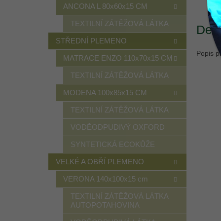
ANCONA L 80x60x15 CM
TEXTILNÍ ZÁTĚŽOVÁ LÁTKA
Deta
STŘEDNÍ PLEMENO
Popis p
MATRACE ENZO 110x70x15 CM
TEXTILNÍ ZÁTĚŽOVÁ LÁTKA
MODENA 100x85x15 CM
TEXTILNÍ ZÁTĚŽOVÁ LÁTKA
VODĚODPUDIVÝ OXFORD
SYNTETICKÁ ECOKŮŽE
VELKÉ A OBŘÍ PLEMENO
VERONA 140x100x15 cm
TEXTILNÍ ZÁTĚŽOVÁ LÁTKA
AUTOPOTAHOVINA