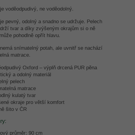
je voděodpudivý, ne voděodolný.
je pevný, odolný a snadno se udržuje. Pelech
drží tvar a díky zvýšeným okrajům si o ně
může pohodlně opřít hlavu.
nemá snímatelný potah, ale uvnitř se nachází
elná matrace.
ěodpudivý Oxford – výplň drcená PUR pěna
tický a odolný materiál
elný pelech
matelná matrace
dlný kulatý tvar
ené okraje pro větší komfort
ě šito v ČR
ry:
kový průměr: 90 cm