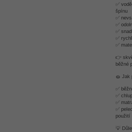
✅ voděo
špínu
✅ nevsa
✅ odoln
✅ snadn
✅ rych
✅ mater
👉 skvě
běžné 
🧽 Jak 
✅ běžn
✅ chlup
✅ matra
✅ pelec
použití
💡 Důle