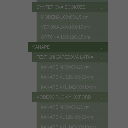
SYNTETICKÁ ECOKŮŽE
MODENA 100x85x15 cm
VERONA 140x100x15 cm
ORTONA 160x120x15 cm
KANAPE
TEXTILNÍ ZÁTĚŽOVÁ LÁTKA
KANAPE M 98x66x18 cm
KANAPE XL 120x90x18 cm
KANAPE XXL 142x90x18 cm
VODĚODPUDIVÝ OXFORD
KANAPE M 98x66x18 cm
KANAPE XL 120x90x18 cm
KANAPE XXL 142x90x18 cm