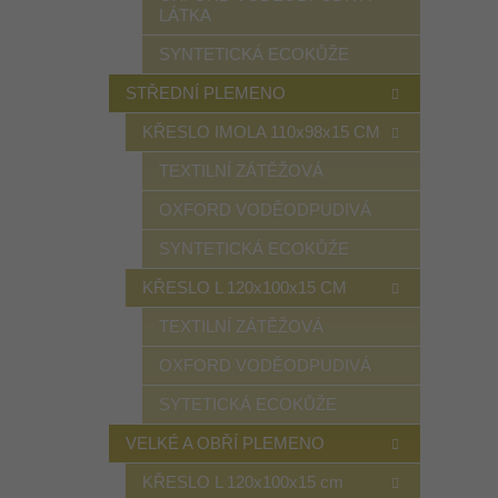
LÁTKA
SYNTETICKÁ ECOKŮŽE
STŘEDNÍ PLEMENO
KŘESLO IMOLA 110x98x15 CM
TEXTILNÍ ZÁTĚŽOVÁ
OXFORD VODĚODPUDIVÁ
SYNTETICKÁ ECOKŮŽE
KŘESLO L 120x100x15 CM
TEXTILNÍ ZÁTĚŽOVÁ
OXFORD VODĚODPUDIVÁ
SYTETICKÁ ECOKŮŽE
VELKÉ A OBŘÍ PLEMENO
KŘESLO L 120x100x15 cm