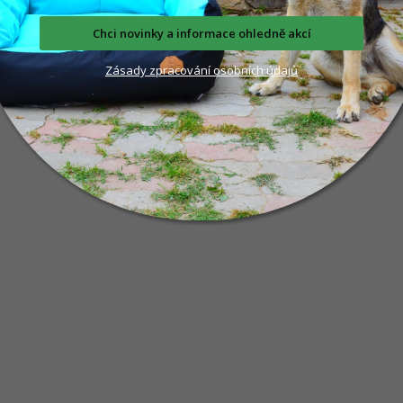
Chci novinky a informace ohledně akcí
ilní popis produktu
Zásady
zpra
cování
osobních údajů
roduktu není dostupný