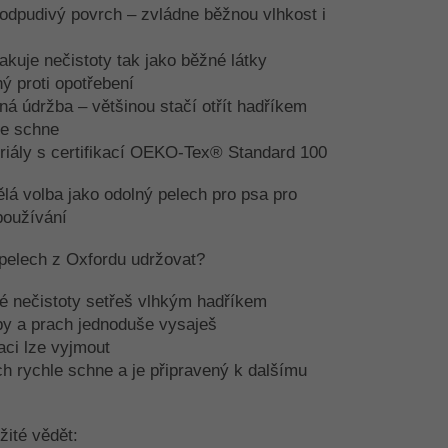
dpudivý povrch – zvládne běžnou vlhkost i
kuje nečistoty tak jako běžné látky
ý proti opotřebení
á údržba – většinou stačí otřít hadříkem
le schne
iály s certifikací OEKO-Tex® Standard 100
lá volba jako odolný pelech pro psa pro
používání
pelech z Oxfordu udržovat?
é nečistoty setřeš vlhkým hadříkem
y a prach jednoduše vysaješ
ci lze vyjmout
h rychle schne a je připravený k dalšímu
žité vědět: