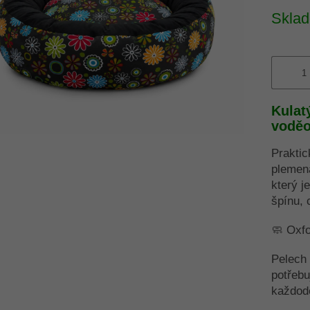
Měrná
Skla
cena:
Kulat
voděo
Praktic
plemena
který j
špínu, 
🧼 Oxfo
Pelech 
potřebu
každod