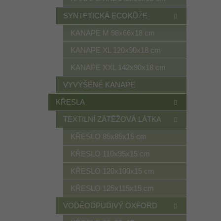
SYNTETICKÁ ECOKŮŽE
KANAPE M 98x66x18 cm
KANAPE XL 120x90x18 cm
KANAPE XXL 142x90x18 cm
VYVÝŠENÉ KANAPE
KŘESLA
TEXTILNÍ ZÁTĚŽOVÁ LÁTKA
KŘESLO 85x85x15 cm
KŘESLO 110x95x15 cm
KŘESLO 120x100x15 cm
KŘESLO 125x115x15 cm
VODĚODPUDIVÝ OXFORD