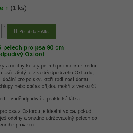
0,0
dem
(1 ks)
z
5
hvězdiček.
Přidat do košíku
ý pelech pro psa 90 cm –
dpudivý Oxford
ký a odolný kulatý pelech pro menší střední
 psů. Ušitý je z voděodpudivého Oxfordu,
e ideální pro pejsky, kteří rádi nosí domů
chlupy nebo občas přijdou mokří z venku 😊
rd – voděodpudivá a praktická látka
pro psa z Oxfordu je ideální volba, pokud
ješ odolný a snadno udržovatelný pelech do
enního provozu.