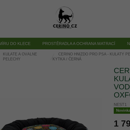
MÍRU DO KLECE
PROSTĚRADLA A OCHRANA MATRACÍ
N
KULATÉ A OVÁLNÉ
CERINO HNÍZDO PRO PSA - KULATÝ P
ů
PELECHY
KYTKA / ČERNÁ
CER
KUL
VOD
OXF
NEST1
Novink
1 7