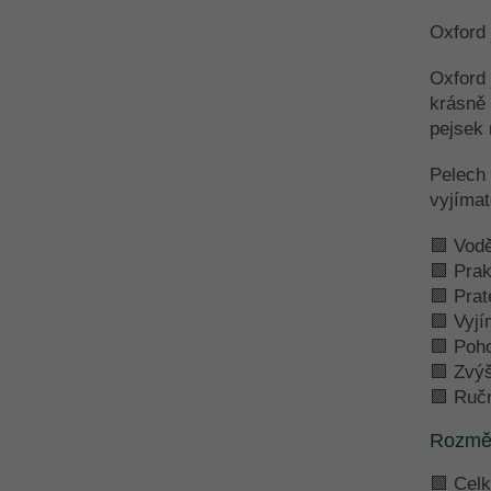
Oxford 
Oxford 
krásně 
pejsek 
Pelech 
vyjímat
🟩 Vod
🟩 Prak
🟩 Prat
🟩 Vyjí
🟩 Poho
🟩 Zvýš
🟩 Ručn
Rozmě
🟩 Cel