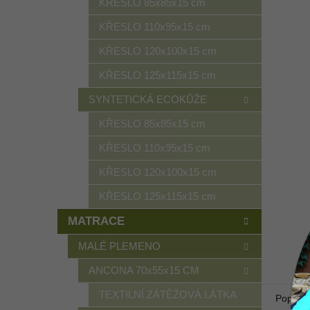
KŘESLO 85x85x15 cm
KŘESLO 110x95x15 cm
KŘESLO 120x100x15 cm
KŘESLO 125x115x15 cm
SYNTETICKÁ ECOKŮŽE
KŘESLO 85x85x15 cm
KŘESLO 110x95x15 cm
KŘESLO 120x100x15 cm
KŘESLO 125x115x15 cm
MATRACE
MALÉ PLEMENO
ANCONA 70x55x15 CM
TEXTILNÍ ZÁTĚŽOVÁ LÁTKA
Popis