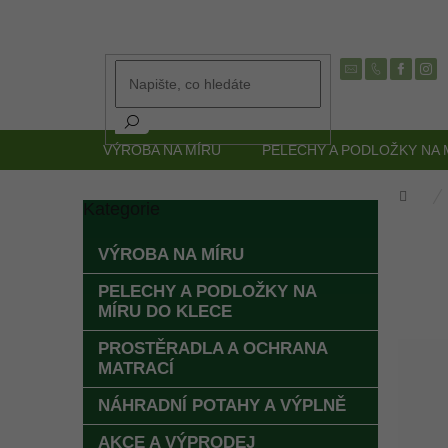
Přejít
na
obsah
VÝROBA NA MÍRU
PELECHY A PODLOŽKY NA 
Dom
Kategorie
Přeskočit
P
kategorie
o
VÝROBA NA MÍRU
s
t
PELECHY A PODLOŽKY NA
r
MÍRU DO KLECE
a
PROSTĚRADLA A OCHRANA
n
MATRACÍ
n
í
NÁHRADNÍ POTAHY A VÝPLNĚ
p
a
AKCE A VÝPRODEJ