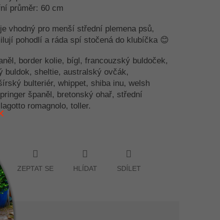
řní průměr: 60 cm
je vhodný pro menší střední plemena psů,
ilují pohodlí a ráda spí stočená do klubíčka 😊
něl, border kolie, bígl, francouzský buldoček,
ý buldok, sheltie, australský ovčák,
šírský bulteriér, whippet, shiba inu, welsh
springer španěl, bretonský ohař, střední
 lagotto romagnolo, toller.
ZEPTAT SE
HLÍDAT
SDÍLET