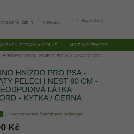
NÁKUPNÍ
Prázdný košík
CENY V:
CZK
Přihlášení
KOŠÍK
ÁHRADNÍ POTAHY A VÝPLNĚ
AKCE A VÝPRODEJ
KULAT
ELECH NEST 90 CM - VODĚODPUDIVÁ LÁTKA OXFORD -
INO HNÍZDO PRO PSA -
ATÝ PELECH NEST 90 CM -
ĚODPUDIVÁ LÁTKA
ORD - KYTKA / ČERNÁ
Průměrné
Neohodnoceno
Podrobnosti hodnocení
a
hodnocení
90 Kč
produktu
je