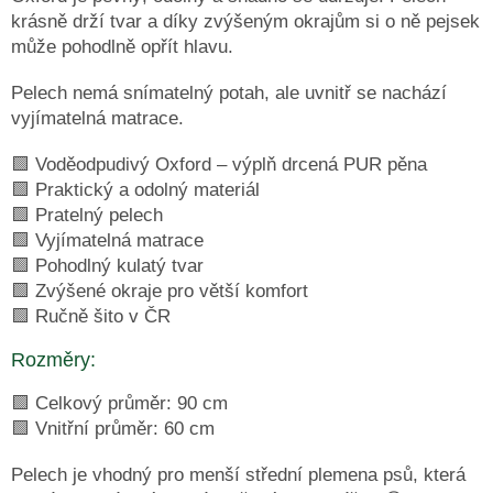
krásně drží tvar a díky zvýšeným okrajům si o ně pejsek
Obchodní
může pohodlně opřít hlavu.
podmínky
Pelech nemá snímatelný potah, ale uvnitř se nachází
Doprava
a
vyjímatelná matrace.
platba
🟩 Voděodpudivý Oxford – výplň drcená PUR pěna
Měna
(CZK)
🟩 Praktický a odolný materiál
🟩 Pratelný pelech
🟩 Vyjímatelná matrace
Přihlášení
🟩 Pohodlný kulatý tvar
🟩 Zvýšené okraje pro větší komfort
🟩 Ručně šito v ČR
Rozměry:
🟩 Celkový průměr: 90 cm
🟩 Vnitřní průměr: 60 cm
Pelech je vhodný pro menší střední plemena psů, která