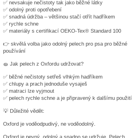
✅ nevsakuje nečistoty tak jako běžné látky
ČMUCHACÍ
✅ odolný proti opotřebení
KOBEREČEK
✅ snadná údržba – většinou stačí otřít hadříkem
DEKY
✅ rychle schne
A
✅ materiály s certifikací OEKO-Tex® Standard 100
DOPLŇKY
👉 skvělá volba jako odolný pelech pro psa pro běžné
VODÍTKA
A
používání
OBOJKY
🧽 Jak pelech z Oxfordu udržovat?
Napište
nám
✅ běžné nečistoty setřeš vlhkým hadříkem
O
✅ chlupy a prach jednoduše vysaješ
MĚ
A
✅ matraci lze vyjmout
ZNAČCE
✅ pelech rychle schne a je připravený k dalšímu použití
CERINO
💡 Důležité vědět:
Kontakty
Podmínky
Oxford je voděodpudivý, ne voděodolný.
ochrany
osobních
údajů
Oxford je pevný, odolný a snadno se udržuje. Pelech