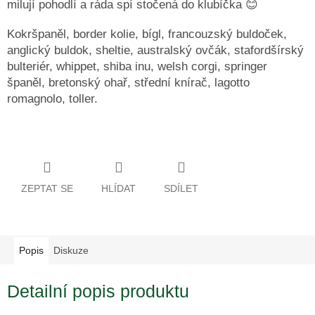
milují pohodlí a ráda spí stočená do klubíčka 😊
Kokršpaněl, border kolie, bígl, francouzský buldoček,
anglický buldok, sheltie, australský ovčák, stafordšírský
bulteriér, whippet, shiba inu, welsh corgi, springer
španěl, bretonský ohař, střední knírač, lagotto
romagnolo, toller.
ZEPTAT SE
HLÍDAT
SDÍLET
Popis
Diskuze
Detailní popis produktu