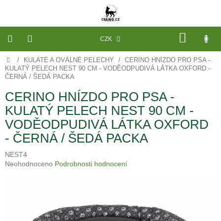
Přejít
na
obsah
NÁKU
CZK
KOŠÍK
Domů
/
KULATÉ A OVÁLNÉ PELECHY
/
CERINO HNÍZDO PRO PSA -
VÝROBA
NA
KULATÝ PELECH NEST 90 CM - VODĚODPUDIVÁ LÁTKA OXFORD -
MÍRU
ČERNÁ / ŠEDÁ PACKA
CERINO HNÍZDO PRO PSA -
PELECHY
A
KULATÝ PELECH NEST 90 CM -
PODLOŽKY
NA
VODĚODPUDIVÁ LÁTKA OXFORD
MÍRU
DO
- ČERNÁ / ŠEDÁ PACKA
KLECE
NEST4
PROSTĚRADLA
A
Průměrné
Neohodnoceno
Podrobnosti hodnocení
OCHRANA
hodnocení
MATRACÍ
produktu
je
NÁHRADNÍ
0,0
POTAHY
z
A
VÝPLNĚ
5