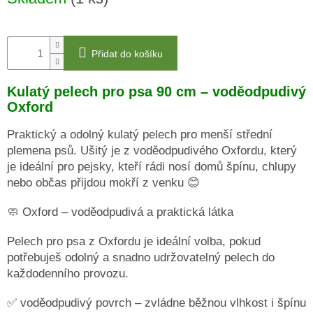
cena:
DRUHÁ
ŠANCE
-
II
Přidat do košíku
JAKOST
PSÍ
Kulatý pelech pro psa 90 cm – voděodpudivý
KLIKAŘI
Oxford
CHYTRÁ
Praktický a odolný kulatý pelech pro menší střední
PSÍ
ZNÁMKA
plemena psů. Ušitý je z voděodpudivého Oxfordu, který
MŮJDOG
je ideální pro pejsky, kteří rádi nosí domů špínu, chlupy
nebo občas přijdou mokří z venku 😊
PELECHY
NA
PALETY
🧼 Oxford – voděodpudivá a praktická látka
MATRACE
Pelech pro psa z Oxfordu je ideální volba, pokud
A
PELECHY
potřebuješ odolný a snadno udržovatelný pelech do
DO
AUT
každodenního provozu.
A
PŘEPRAVNÍCH
KLECÍ
✅ voděodpudivý povrch – zvládne běžnou vlhkost i špínu