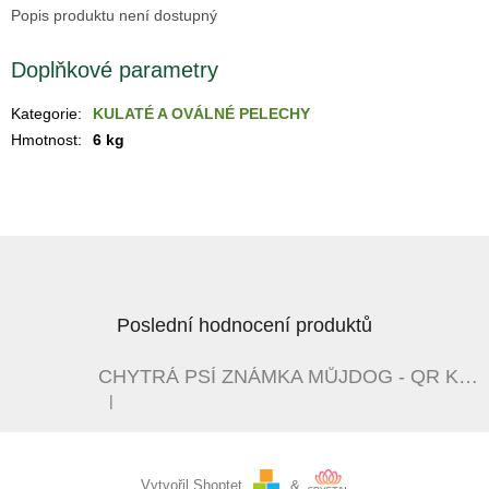
Popis produktu není dostupný
Doplňkové parametry
Kategorie
:
KULATÉ A OVÁLNÉ PELECHY
Hmotnost
:
6 kg
Z
á
p
a
Poslední hodnocení produktů
t
í
CHYTRÁ PSÍ ZNÁMKA MŮJDOG - QR KÓD - ČERNÁ / BÍLÁ
|
Hodnocení produktu je 5 z 5 hvězdiček.
Vytvořil Shoptet
&